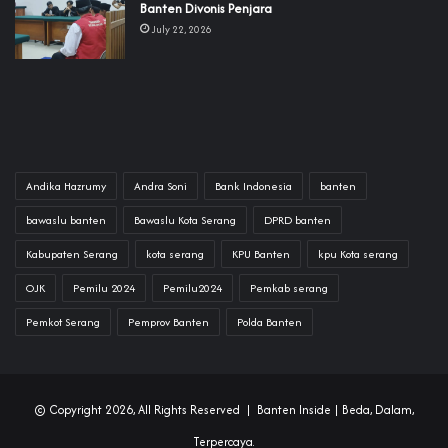
Banten Divonis Penjara
July 22, 2026
Andika Hazrumy
Andra Soni
Bank Indonesia
banten
bawaslu banten
Bawaslu Kota Serang
DPRD banten
Kabupaten Serang
kota serang
KPU Banten
kpu Kota serang
OJK
Pemilu 2024
Pemilu2024
Pemkab serang
Pemkot Serang
Pemprov Banten
Polda Banten
© Copyright 2026, All Rights Reserved |
Banten Inside
| Beda, Dalam,
Terpercaya.