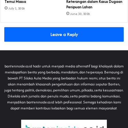
Temui Massa
Keterangan dalam Kasus Dugaan
Penipuan Lahan
July 1, 2026
June 30, 2026
Leave a Reply
banteninside.co.id hadir untuk menjadi media alternatif bagi khalayak dalam
mendapatkan berita yang berbeda, mendalam, dan terpercaya. Bernaung di
bawah PT Siloka Aulia Media yang berbadan hukum resmi, situs berita ini
akan menambah khasanah pengetahuan dan informasi seputar Banten,
juga tentang politik, demokrasi, pemilihan umum, pilkada, serta kesusastraan.
Dikelola oleh jurnalis dan penulis muda, serta praktisi bidang komunikasi,
menjadikan banteninside.co.id lebih professional. Semoga kehadiran kami
dapat memberi kontribusi kebaikan bagi semua elemen masyarakat.