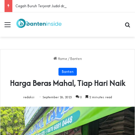
Cegah Buruh Terjerat Judol dan Pinjol, Polda Banten Gandeng SPSI Perkuat Literasi Digital
Menu
Se
Home
/
Banten
Banten
Harga Beras Mahal, Tiap Hari Naik
redaksi
September 26, 2023
0
2 minutes read