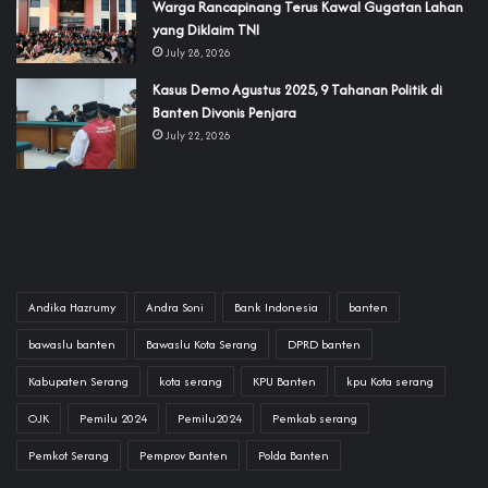
‎Warga Rancapinang Terus Kawal Gugatan Lahan
yang Diklaim TNI‎‎
July 28, 2026
‎Kasus Demo Agustus 2025, 9 Tahanan Politik di
Banten Divonis Penjara
July 22, 2026
Andika Hazrumy
Andra Soni
Bank Indonesia
banten
bawaslu banten
Bawaslu Kota Serang
DPRD banten
Kabupaten Serang
kota serang
KPU Banten
kpu Kota serang
OJK
Pemilu 2024
Pemilu2024
Pemkab serang
Pemkot Serang
Pemprov Banten
Polda Banten