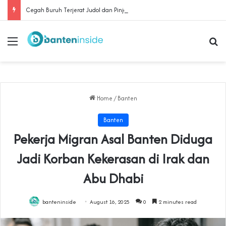
Cegah Buruh Terjerat Judol dan Pinjol, Polda Banten Gandeng SPSI Perkuat Literasi Digital
Menu
Se
Home
/
Banten
Banten
Pekerja Migran Asal Banten Diduga
Jadi Korban Kekerasan di Irak dan
Abu Dhabi‎
banteninside
August 16, 2025
0
2 minutes read