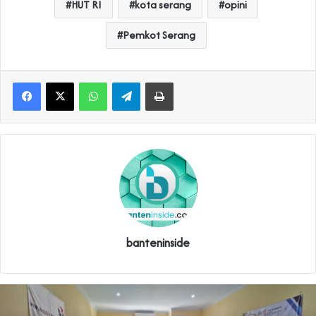
HUT RI
kota serang
opini
Pemkot Serang
WhatsApp
Telegram
Print
banteninside