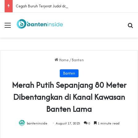
Cegah Buruh Terjerat Judol dan Pinjol, Polda Banten Gandeng SPSI Perkuat Literasi Digital
Menu
Se
Home
/
Banten
Banten
‎Merah Putih Sepanjang 80 Meter
Dibentangkan di Kanal Kawasan
Banten Lama
banteninside
August 17, 2025
0
1 minute read