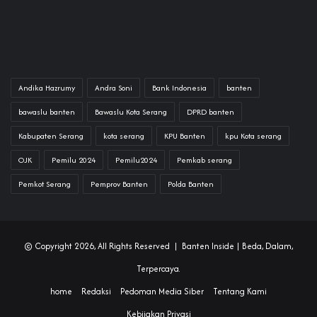
Andika Hazrumy
Andra Soni
Bank Indonesia
banten
bawaslu banten
Bawaslu Kota Serang
DPRD banten
Kabupaten Serang
kota serang
KPU Banten
kpu Kota serang
OJK
Pemilu 2024
Pemilu2024
Pemkab serang
Pemkot Serang
Pemprov Banten
Polda Banten
© Copyright 2026, All Rights Reserved |
Banten Inside
| Beda, Dalam,
Terpercaya.
home
Redaksi
Pedoman Media Siber
Tentang Kami
Kebijakan Privasi