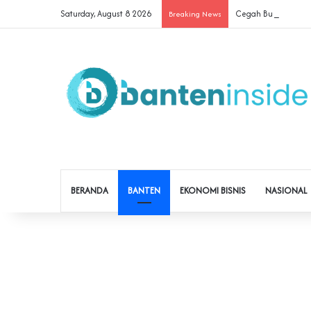
Saturday, August 8 2026
Cegah Buruh Terjerat
Breaking News
BERANDA
BANTEN
EKONOMI BISNIS
NASIONAL