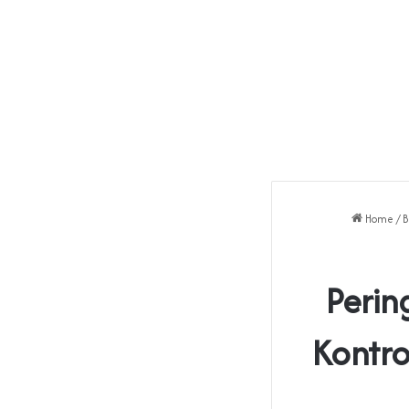
Home
/
B
Perin
Kontro