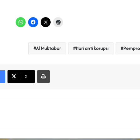
Al Muktabar
Hari anti korupsi
Pempro
Print
X