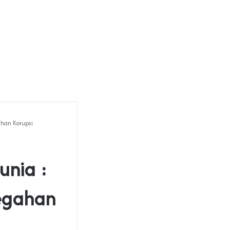
ahan Korupsi
unia :
cegahan