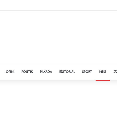
 Judol dan Pinjol, Polda Banten Gandeng SPSI Perkuat Literasi Digital
OPINI
POLITIK
PILKADA
EDITORIAL
SPORT
MBG