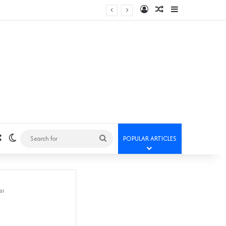
Log In
Random Article
Sidebar
Random Article
Switch skin
Search
POPULAR ARTICLES
for
si