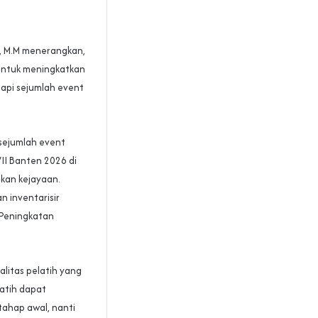
., M.M menerangkan,
 untuk meningkatkan
api sejumlah event
sejumlah event
VII Banten 2026 di
kan kejayaan.
n inventarisir
 Peningkatan
litas pelatih yang
latih dapat
 tahap awal, nanti