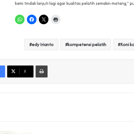
kami tindak lanjuti lagi agar kualitas pelatih semakin matang,” p
edy Irianto
kompetensi pelatih
Koni k
Print
X