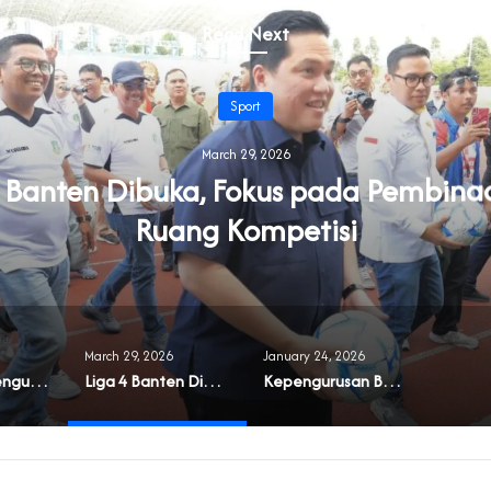
Read Next
Sport
March 29, 2026
4 Banten Dibuka, Fokus pada Pembina
Ruang Kompetisi
March 29, 2026
January 24, 2026
FFF x PSSI: Penguatan Sepak Bola Putri melalui Program
Liga 4 Banten Dibuka, Fokus pada Pembinaan dan Ruang Kompetisi
Next Goal
Kepengurusan Baru, Ruang Ketua KONI Banten Direnov, Disebut Habiskan Rp200 Juta