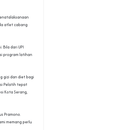
penatalaksanaan
da atlet cabang
 Bila dari UPI
si program latihan
 gizi dan diet bagi
i Pelatih tepat
si Kota Serang,
us Pramono.
 kami memang perlu