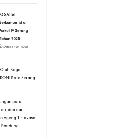
‎736 Atlet
Berkompetisi di
Porkot IV Serang
Tahun 2025
October 24, 2025
 Olah Raga
 KONI Kota Serang
dengan para
ri, dua dari
an Ageng Tirtayasa
I) Bandung.