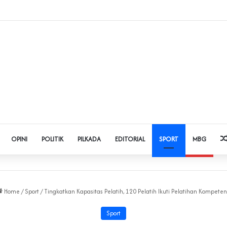
 Judol dan Pinjol, Polda Banten Gandeng SPSI Perkuat Literasi Digital
OPINI
POLITIK
PILKADA
EDITORIAL
SPORT
MBG
Home
/
Sport
/
Tingkatkan Kapasitas Pelatih, 120 Pelatih Ikuti Pelatihan Kompeten
Sport