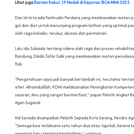
Lihat juga
Banten Rebut 19 Medali di Kejurnas IBCA-MMA 2023
Dari Untirta ada Fachrudin Perdana yang membawakan materi 
gizi dan diet untuk menunjang program latihan yang optimal pa
olah raga beladiri, terukur, akurasi dan permainan.
Lalu Ida Zubaida tentang cidera olah raga dan proses rehabilitasi.
Bandung, Dikdik Zafar Sidik yang membawakan materi periodesa
fisik.
“Pengetahuan saya jadi banyak bertambah ini, terutama tentang
atlet. Alhamdulillah, KONI melaksanakan Peningkatan Kompetens
sasaran, ilmu yang sangat bermanfaat,” papar Pelatih Angkat Be
Agan Sugandi.
Hal Senada disampaikan Pelatih Sepeda Kota Serang, Hendro Ag
“Semoga bisa terlaksana satu tahun dua atau tiga kali, karena
wawasan baru tentang kepelatihan,” ucapnya.