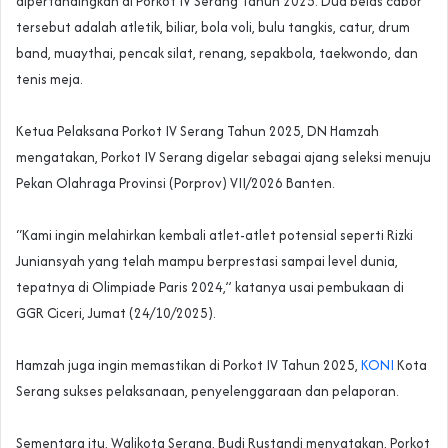
dipertandingkan di Porkot IV Serang Tahun 2025. Dua belas cabor
tersebut adalah atletik, biliar, bola voli, bulu tangkis, catur, drum
band, muaythai, pencak silat, renang, sepakbola, taekwondo, dan
tenis meja.
‎Ketua Pelaksana Porkot IV Serang Tahun 2025, DN Hamzah
mengatakan, Porkot IV Serang digelar sebagai ajang seleksi menuju
Pekan Olahraga Provinsi (Porprov) VII/2026 Banten.
‎“Kami ingin melahirkan kembali atlet-atlet potensial seperti Rizki
Juniansyah yang telah mampu berprestasi sampai level dunia,
tepatnya di Olimpiade Paris 2024,” katanya usai pembukaan di
GGR Ciceri, Jumat (24/10/2025).
‎Hamzah juga ingin memastikan di Porkot IV Tahun 2025,
KONI
Kota
Serang sukses pelaksanaan, penyelenggaraan dan pelaporan.
‎Sementara itu, Walikota Serang, Budi Rustandi menyatakan, Porkot