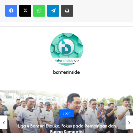
WhatsApp
Telegram
Print
banteninside
Sport
Liga 4 Banten Dibuka, Fokus pada Pembinaan dan
Ruang Kompetisi