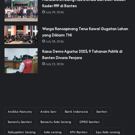
Kader PPP di Banten
July 29, 2026
‎Warga Rancapinang Terus Kawal Gugatan Lahan
yang Diklaim TNI‎‎
July 28, 2026
‎Kasus Demo Agustus 2025, 9 Tahanan Politik di
Banten Divonis Penjara
July 22, 2026
Andika Hazrumy
Andra Soni
Bank Indonesia
banten
bawaslu banten
Bawaslu Kota Serang
DPRD banten
Kabupaten Serang
kota serang
KPU Banten
kpu Kota serang