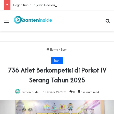
Cegah Buruh Terjerat Judol dan Pinjol, Polda Banten Gandeng SPSI Perkuat Literasi Digital
Menu
Se
Home
/
Sport
Sport
‎736 Atlet Berkompetisi di Porkot IV
Serang Tahun 2025
banteninside
October 24, 2025
0
1 minute read