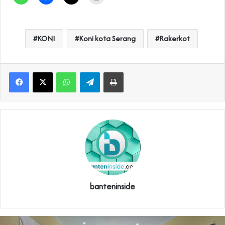
KONI
Koni kota Serang
Rakerkot
WhatsApp
Telegram
Print
banteninside