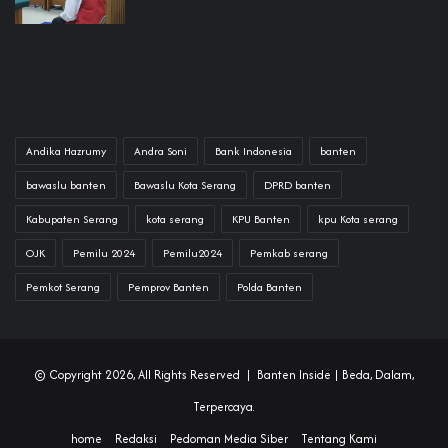
Andika Hazrumy
Andra Soni
Bank Indonesia
banten
bawaslu banten
Bawaslu Kota Serang
DPRD banten
Kabupaten Serang
kota serang
KPU Banten
kpu Kota serang
OJK
Pemilu 2024
Pemilu2024
Pemkab serang
Pemkot Serang
Pemprov Banten
Polda Banten
© Copyright 2026, All Rights Reserved |
Banten Inside
| Beda, Dalam,
Terpercaya.
home
Redaksi
Pedoman Media Siber
Tentang Kami