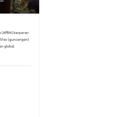
 (APBN) berperan
tilitas (guncangan)
n global.