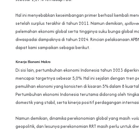
Hal ini menyebabkan keseimbangan primer berhasil kembali menca
setelah surplus terakhir di tahun 2011. Namun demikian,
spillove
pelemahan ekonomi global serta tingginya suku bunga global ma
diwaspadai dampaknya di tahun 2024. Rincian pelaksanaan AP
dapat kami sampaikan sebagai berikut.
Kinerja Ekonomi Makro
Di sisi lain, pertumbuhan ekonomi Indonesia tahun 2023 diperki
mencapai targetnya sebesar 5,0%. Hal ini sejalan dengan tren 
pemulihan ekonomi yang konsisten di kisaran 5% dalam 8 kuartal
Pertumbuhan ekonomi Indonesia terutama didorong oleh tingka
domestik yang stabil, serta kinerja positif perdagangan internas
Namun demikian, dinamika perekonomian global yang masih
vola
geopolitik, dan lesunya perekonomian RRT masih perlu untuk diw