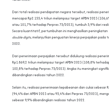
Dari total realisasi pendapatan negara tersebut, realisasi pen
mencapai Rp2.155,4 triliun melampaui target APBN 2023 (106,
atau 101,7% terhadap Perpres 75/2023), tumbuh 5,9% dari reali
Secara kuantitatif, pertumbuhan ini menghasilkan peningkatan
double digits,
melanjutkan penguatan kinerja perpajakan pada 
2022.
Dari penerimaan perpajakan tersebut didukung realisasi peneri
Rp1.869,2 triliun melampaui target APBN 2023 (108,8% terhad
102,8% terhadap Perpres 75/2023). Angka itu meningkat signifi
dibandingkan realisasi tahun 2022.
Selain itu, realisasi penerimaan kepabeanan dan cukai sebesar R
(94,4% dari APBN 2023 atau 95,4% dari Perpres 75/2023), menga
sebesar 9,9% dibandingkan realisasi tahun 2022.