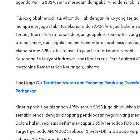
agenda Pemilu 2024, serta meredam dampak El Nino dan stabilis
“Risiko global terjadi itu, Alhamdulillah dengan risiko yang terjadi 
mampu menjaga stabilitas ekonomi, dan APBN kita jadi bukannya 
terjadi, tapi risikonya terjadi dengan geopolitik, komoditas yang 
utama lemah, dan segala macam. Namun kita masih bisa menjaga
ekonomi dan APBN kita, inflasi kita juga bisa terkendali rendah,
Keuangan Sri Mulyani Indrawati saat Konferensi Pers Realisasi A
Mezzanine Kementerian Keuangan, Jakarta.
Lihat juga
Ojk Terbitkan Aturan dan Pedoman Pendukug Transfor
Perbankan
Kinerja positif pelaksanaan APBN tahun 2023 juga ditunjukkan ko
semakin sehat, dengan ditopang pendapatan negara yang menin
Dalam hal ini, realisasi defisit mencapai 1,65% terhadap PDB ata
targetnya pada APBN 2023 sebesar 2,84% PDB, atau pada Perp
sebesar 2,27% terhadap PDB.