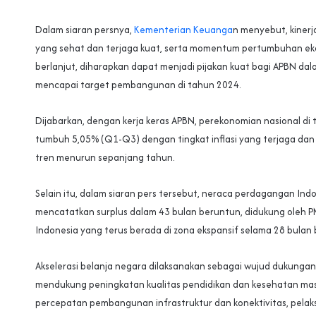
Dalam siaran persnya,
Kementerian Keuanga
n menyebut, kiner
yang sehat dan terjaga kuat, serta momentum pertumbuhan ek
berlanjut, diharapkan dapat menjadi pijakan kuat bagi APBN da
mencapai target pembangunan di tahun 2024.
Dijabarkan, dengan kerja keras APBN, perekonomian nasional d
tumbuh 5,05% (Q1-Q3) dengan tingkat inflasi yang terjaga dan 
tren menurun sepanjang tahun.
Selain itu, dalam siaran pers tersebut, neraca perdagangan Ind
mencatatkan surplus dalam 43 bulan beruntun, didukung oleh 
Indonesia yang terus berada di zona ekspansif selama 28 bulan 
Akselerasi belanja negara dilaksanakan sebagai wujud dukung
mendukung peningkatan kualitas pendidikan dan kesehatan ma
percepatan pembangunan infrastruktur dan konektivitas, pela