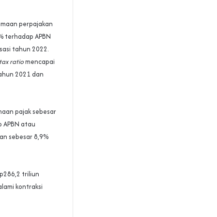
erimaan perpajakan
6% terhadap APBN
sasi tahun 2022.
tax ratio
mencapai
tahun 2021 dan
maan pajak sebesar
ap APBN atau
kan sebesar 8,9%
p286,2 triliun
lami kontraksi