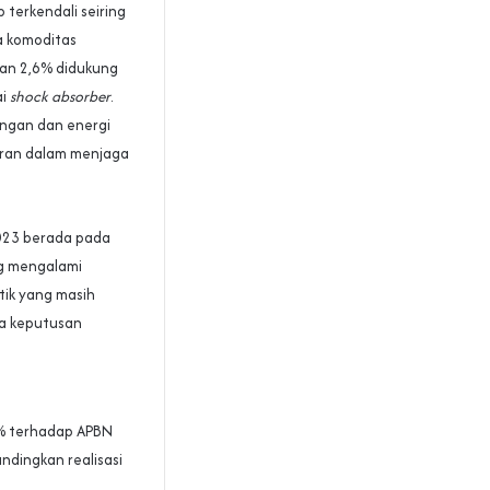
 terkendali seiring
a komoditas
aran 2,6% didukung
ai
shock absorber
.
angan dan energi
eran dalam menjaga
2023 berada pada
ng mengalami
tik yang masih
ta keputusan
6% terhadap APBN
ndingkan realisasi