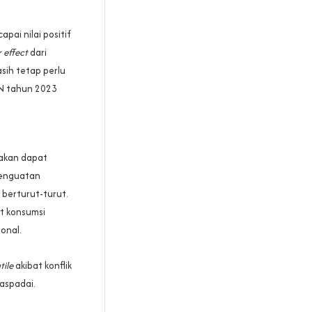
pai nilai positif
r effect
dari
sih tetap perlu
BN tahun 2023
rakan dapat
penguatan
 berturut-turut.
t konsumsi
ional.
tile
akibat konflik
aspadai.