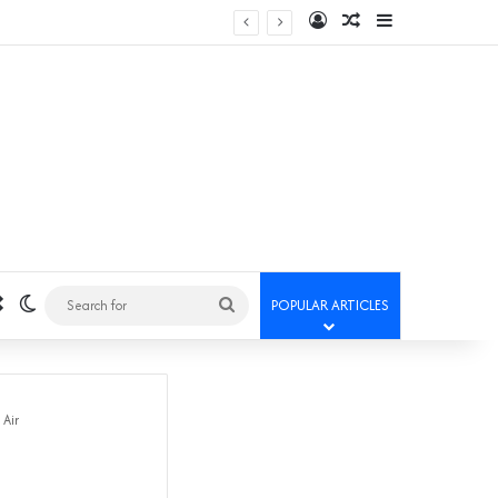
Log In
Random Article
Sidebar
Random Article
Switch skin
Search
POPULAR ARTICLES
for
Air