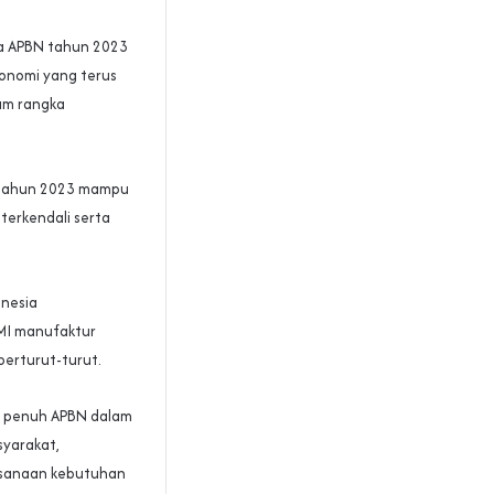
ja APBN tahun 2023
onomi yang terus
lam rangka
i tahun 2023 mampu
terkendali serta
onesia
PMI manufaktur
berturut-turut.
an penuh APBN dalam
syarakat,
ksanaan kebutuhan