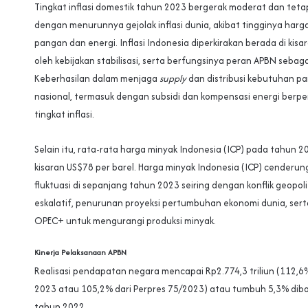
Tingkat inflasi domestik tahun 2023 bergerak moderat dan tetap
dengan menurunnya gejolak inflasi dunia, akibat tingginya harg
pangan dan energi. Inflasi Indonesia diperkirakan berada di kis
oleh kebijakan stabilisasi, serta berfungsinya peran APBN sebag
Keberhasilan dalam menjaga
supply
dan distribusi kebutuhan p
nasional, termasuk dengan subsidi dan kompensasi energi berp
tingkat inflasi.
Selain itu, rata-rata harga minyak Indonesia (ICP) pada tahun 
kisaran US$78 per barel. Harga minyak Indonesia (ICP) cenderu
fluktuasi di sepanjang tahun 2023 seiring dengan konflik geopoli
eskalatif, penurunan proyeksi pertumbuhan ekonomi dunia, ser
OPEC+ untuk mengurangi produksi minyak.
Kinerja Pelaksanaan APBN
Realisasi pendapatan negara mencapai Rp2.774,3 triliun (112,
2023 atau 105,2% dari Perpres 75/2023) atau tumbuh 5,3% diba
tahun 2022.