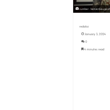
sumber : kemenkeu.go.id
redaksi
January 3, 2024
0
4 minutes read