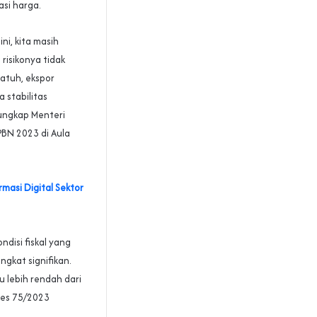
asi harga.
ini, kita masih
risikonya tidak
jatuh, ekspor
 stabilitas
” ungkap Menteri
PBN 2023 di Aula
masi Digital Sektor
ndisi fiskal yang
gkat signifikan.
u lebih rendah dari
res 75/2023