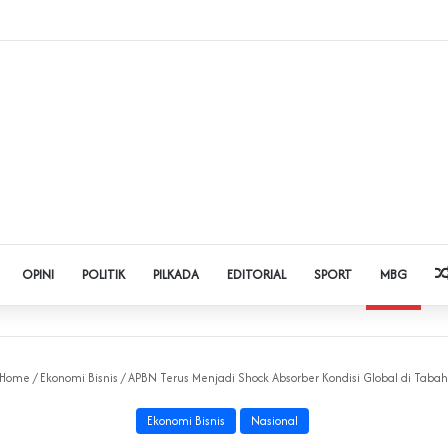
Judol dan Pinjol, Polda Banten Gandeng SPSI Perkuat Literasi Digital
OPINI
POLITIK
PILKADA
EDITORIAL
SPORT
MBG
Home
/
Ekonomi Bisnis
/
APBN Terus Menjadi Shock Absorber Kondisi Global di Tabah 
Ekonomi Bisnis
Nasional