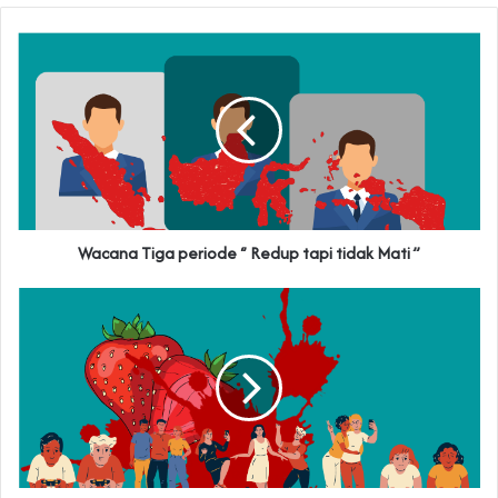
Wacana Tiga periode ‘’ Redup tapi tidak Mati ’’