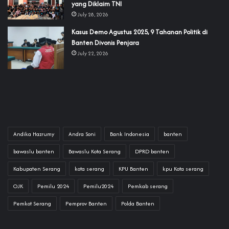
yang Diklaim TNI‎‎
July 28, 2026
‎Kasus Demo Agustus 2025, 9 Tahanan Politik di
Banten Divonis Penjara
July 22, 2026
Andika Hazrumy
Andra Soni
Bank Indonesia
banten
bawaslu banten
Bawaslu Kota Serang
DPRD banten
Kabupaten Serang
kota serang
KPU Banten
kpu Kota serang
OJK
Pemilu 2024
Pemilu2024
Pemkab serang
Pemkot Serang
Pemprov Banten
Polda Banten