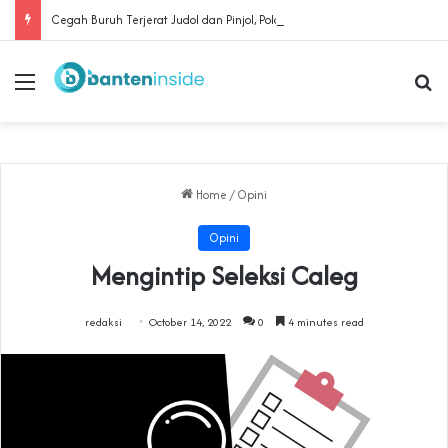
Cegah Buruh Terjerat Judol dan Pinjol, Polda Banten Gandeng SPSI Perkuat Literasi Digital
Menu
Se
Home
/
Opini
Opini
Mengintip Seleksi Caleg
redaksi
October 14, 2022
0
4 minutes read