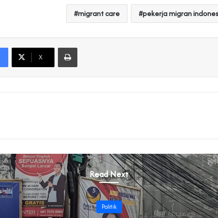
migrant care
pekerja migran indones
Print
X
Read Next
Politik