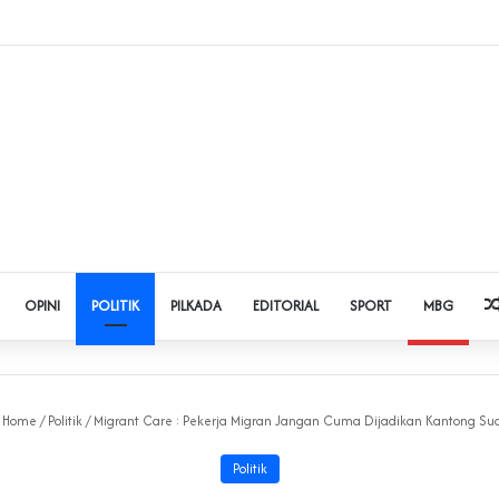
 Judol dan Pinjol, Polda Banten Gandeng SPSI Perkuat Literasi Digital
OPINI
POLITIK
PILKADA
EDITORIAL
SPORT
MBG
Home
/
Politik
/
Migrant Care : Pekerja Migran Jangan Cuma Dijadikan Kantong Su
Politik