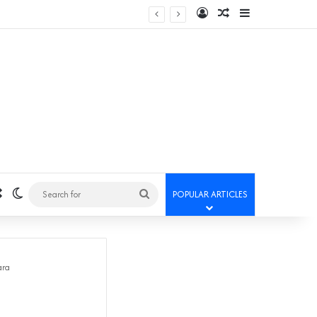
Log In
Random Article
Sidebar
Random Article
Switch skin
Search
POPULAR ARTICLES
for
ara