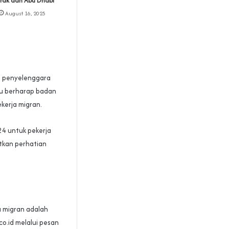
Irak dan Abu Dhabi‎
August 16, 2025
i penyelenggara
yu berharap badan
kerja migran.
4 untuk pekerja
tkan perhatian
a migran adalah
co.id melalui pesan