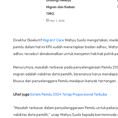
Lindungi Pekerja
Migran dan Korban
TPPO
May 1, 2026
Direktur Eksekutif
Migrant Care
Wahyu Susilo mengatakan, mesk
pemilu dalam hal ini KPU sudah menetapkan badan adhoc, Wah
adhoc tersebut dimaksimalkan untuk menjamin hak-hak politik pe
Menurutnya, masalah terbesar pada penyelengaraan Pemilu 202
migran adalah validitas data pemilih, karenanya harus mendapa
khusus dari penyelenggara Pemilu meskipun banyak tantangan.
Lihat juga
Sistem Pemilu 2024 Tetap Proporsional Terbuka
“Masalah terbesar dalam penyelenggaraan Pemilu untuk pekerj
validitas data pemilih,” ucap Wahyu Susilo kepada banteninside.