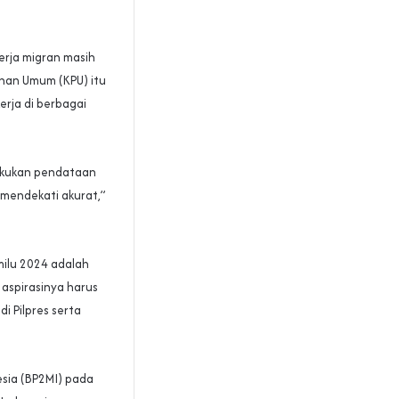
erja migran masih
lihan Umum (KPU) itu
kerja di berbagai
lakukan pendataan
 mendekati akurat,”
milu 2024 adalah
 aspirasinya harus
i Pilpres serta
esia (BP2MI) pada