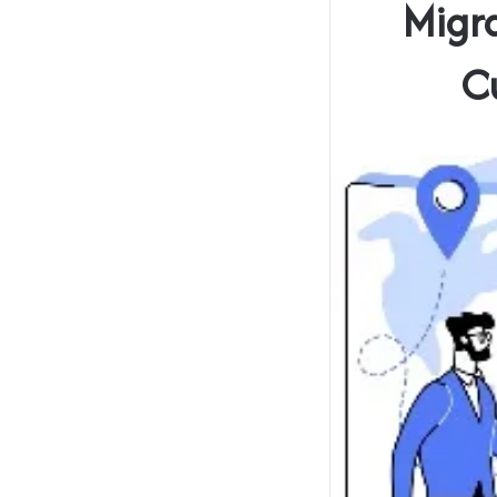
Migra
C