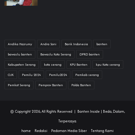
Andika Hazrumy
Andra Soni
Bank Indonesia
banten
bawaslu banten
Bawaslu Kota Serang
DPRD banten
Kabupaten Serang
kota serang
KPU Banten
kpu Kota serang
OJK
Pemilu 2024
Pemilu2024
Pemkab serang
Pemkot Serang
Pemprov Banten
Polda Banten
© Copyright 2026, All Rights Reserved |
Banten Inside
| Beda, Dalam,
Terpercaya.
home
Redaksi
Pedoman Media Siber
Tentang Kami