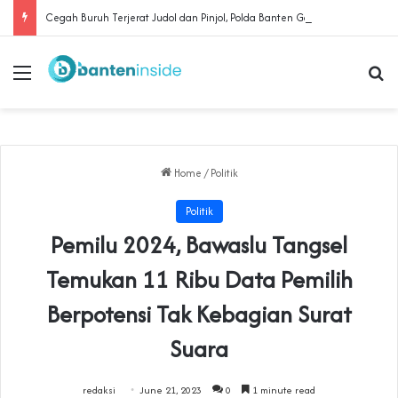
Cegah Buruh Terjerat Judol dan Pinjol, Polda Banten Gandeng SPSI Perkuat Literasi Digital
Menu
Se
Home
/
Politik
Politik
Pemilu 2024, Bawaslu Tangsel
Temukan 11 Ribu Data Pemilih
Berpotensi Tak Kebagian Surat
Suara
redaksi
June 21, 2023
0
1 minute read