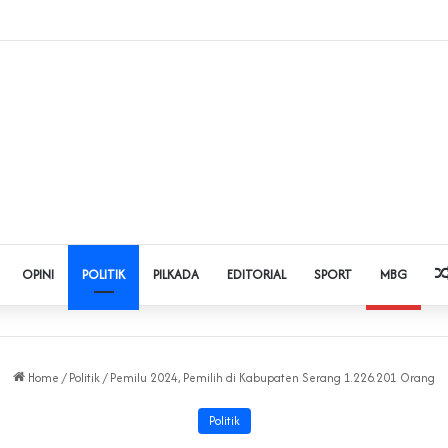
dol dan Pinjol, Polda Banten Gandeng SPSI Perkuat Literasi Digital
OPINI
POLITIK
PILKADA
EDITORIAL
SPORT
MBG
Home
/
Politik
/
Pemilu 2024, Pemilih di Kabupaten Serang 1.226.201 Orang
Politik