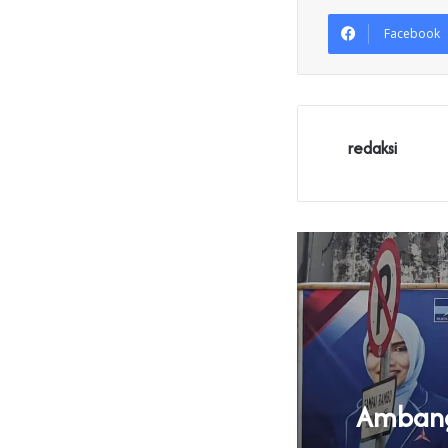
Facebook
redaksi
Ambang 
U Parpol