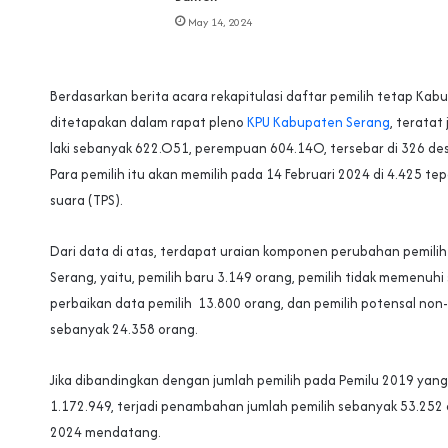
May 14, 2024
Berdasarkan berita acara rekapitulasi daftar pemilih tetap Ka
ditetapakan dalam rapat pleno
KPU Kabupaten Serang
, teratat 
laki sebanyak 622.O51, perempuan 604.14O, tersebar di 326 de
Para pemilih itu akan memilih pada 14 Februari 2024 di 4.425 
suara (TPS).
Dari data di atas, terdapat uraian komponen perubahan pemili
Serang, yaitu, pemilih baru 3.149 orang, pemilih tidak memenuhi
perbaikan data pemilih 13.800 orang, dan pemilih potensal non-
sebanyak 24.358 orang.
Jika dibandingkan dengan jumlah pemilih pada Pemilu 2019 yan
1.172.949, terjadi penambahan jumlah pemilih sebanyak 53.252
2024 mendatang.