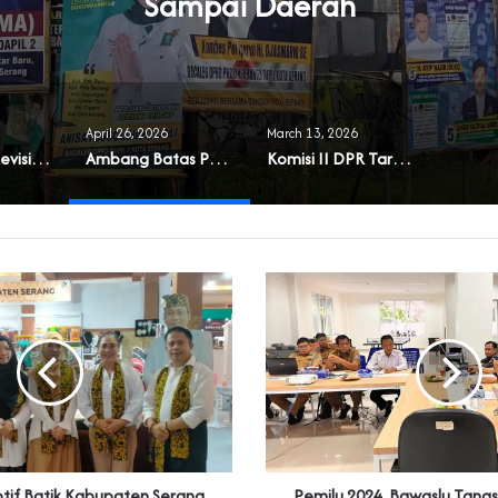
Sampai Daerah
April 26, 2026
March 13, 2026
Muncul Usul Revisi UU Parpol
Ambang Batas Parlemen Diusulkan Naik dan Berlaku Sampai Daerah
Komisi II DPR Targetkan RUU Pilkada Rampung 2026
tif Batik Kabupaten Serang
Pemilu 2024, Bawaslu Tang