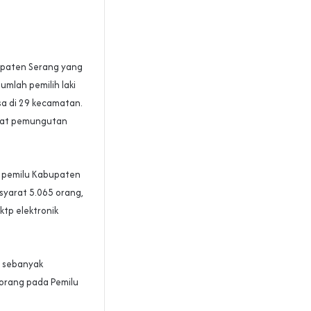
bupaten Serang yang
jumlah pemilih laki
sa di 29 kecamatan.
tepat pemungutan
h pemilu Kabupaten
 syarat 5.065 orang,
ktp elektronik
g sebanyak
 orang pada Pemilu