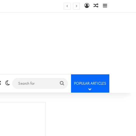
Log In
Random Article
Sidebar
Random Article
Switch skin
Search
POPULAR ARTICLES
for