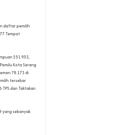
 daftar pemilih
877 Tempat
erempuan 251.953,
h Pemilu Kota Serang
semen 78.173 di
milih tersebar
56 TPS dan Taktakan
19 yang sebanyak