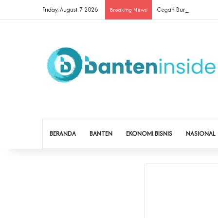
Friday, August 7 2026
Cegah Buruh Terjerat Ju
Breaking News
BERANDA
BANTEN
EKONOMI BISNIS
NASIONAL