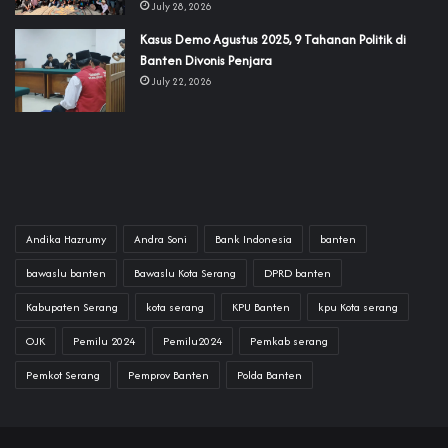
July 28, 2026
‎Kasus Demo Agustus 2025, 9 Tahanan Politik di
Banten Divonis Penjara
July 22, 2026
Andika Hazrumy
Andra Soni
Bank Indonesia
banten
bawaslu banten
Bawaslu Kota Serang
DPRD banten
Kabupaten Serang
kota serang
KPU Banten
kpu Kota serang
OJK
Pemilu 2024
Pemilu2024
Pemkab serang
Pemkot Serang
Pemprov Banten
Polda Banten