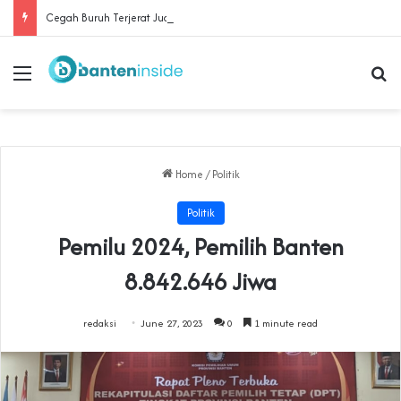
Cegah Buruh Terjerat Judol dan Pinjol, Polda Banten Gandeng SPSI Perkuat Literasi Digital
Menu
Se
Home
/
Politik
Politik
Pemilu 2024, Pemilih Banten
8.842.646 Jiwa
redaksi
June 27, 2023
0
1 minute read