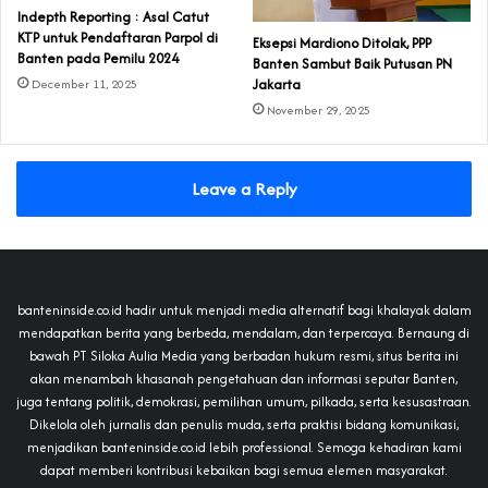
Indepth Reporting : Asal Catut
KTP untuk Pendaftaran Parpol di
Eksepsi Mardiono Ditolak, PPP
Banten pada Pemilu 2024
Banten Sambut Baik Putusan PN
Jakarta
December 11, 2025
November 29, 2025
Leave a Reply
banteninside.co.id hadir untuk menjadi media alternatif bagi khalayak dalam
mendapatkan berita yang berbeda, mendalam, dan terpercaya. Bernaung di
bawah PT Siloka Aulia Media yang berbadan hukum resmi, situs berita ini
akan menambah khasanah pengetahuan dan informasi seputar Banten,
juga tentang politik, demokrasi, pemilihan umum, pilkada, serta kesusastraan.
Dikelola oleh jurnalis dan penulis muda, serta praktisi bidang komunikasi,
menjadikan banteninside.co.id lebih professional. Semoga kehadiran kami
dapat memberi kontribusi kebaikan bagi semua elemen masyarakat.