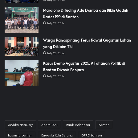
‎Mardiono Dituding Adu Domba dan Bikin Gaduh
Kader PPP di Banten
July 29, 2026
‎Warga Rancapinang Terus Kawal Gugatan Lahan
yang Diklaim TNI‎‎
July 28, 2026
‎Kasus Demo Agustus 2025, 9 Tahanan Politik di
Banten Divonis Penjara
July 22, 2026
Andika Hazrumy
Andra Soni
Bank Indonesia
banten
bawaslu banten
Bawaslu Kota Serang
DPRD banten