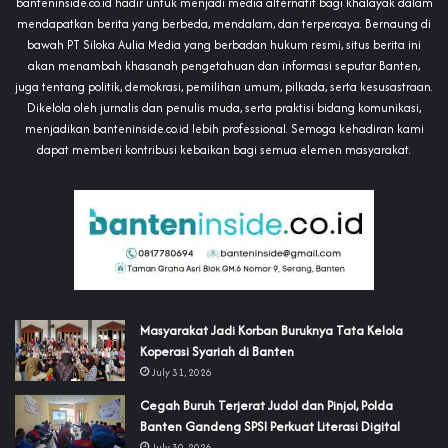
banteninside.co.id hadir untuk menjadi media alternatif bagi khalayak dalam
mendapatkan berita yang berbeda, mendalam, dan terpercaya. Bernaung di
bawah PT Siloka Aulia Media yang berbadan hukum resmi, situs berita ini
akan menambah khasanah pengetahuan dan informasi seputar Banten,
juga tentang politik, demokrasi, pemilihan umum, pilkada, serta kesusastraan.
Dikelola oleh jurnalis dan penulis muda, serta praktisi bidang komunikasi,
menjadikan banteninside.co.id lebih professional. Semoga kehadiran kami
dapat memberi kontribusi kebaikan bagi semua elemen masyarakat.
‎Masyarakat Jadi Korban Buruknya Tata Kelola
Koperasi Syariah di Banten
July 31, 2026
Cegah Buruh Terjerat Judol dan Pinjol, Polda
Banten Gandeng SPSI Perkuat Literasi Digital
July 30, 2026