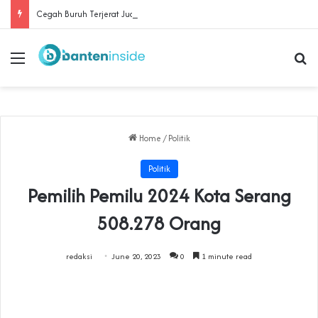
Cegah Buruh Terjerat Judol dan Pinjol, Polda Banten Gandeng SPSI Perkuat Literasi Digital
Menu
Se
Home
/
Politik
Politik
Pemilih Pemilu 2024 Kota Serang
508.278 Orang
redaksi
June 20, 2023
0
1 minute read