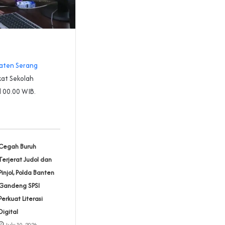
paten Serang
kat Sekolah
 00.00 WIB.
Cegah Buruh
Terjerat Judol dan
Pinjol, Polda Banten
Gandeng SPSI
Perkuat Literasi
Digital
July 30, 2026