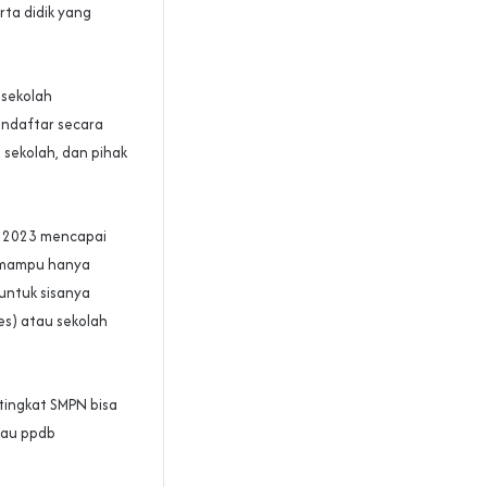
ta didik yang
 sekolah
mendaftar secara
 sekolah, dan pihak
n 2023 mencapai
g mampu hanya
untuk sisanya
es) atau sekolah
tingkat SMPN bisa
tau ppdb