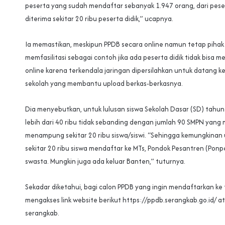
peserta yang sudah mendaftar sebanyak 1.947 orang, dari peser
diterima sekitar 20 ribu peserta didik,” ucapnya.
Ia memastikan, meskipun PPDB secara online namun tetap pihak
memfasilitasi sebagai contoh jika ada peserta didik tidak bisa 
online karena terkendala jaringan dipersilahkan untuk datang ke
sekolah yang membantu upload berkas-berkasnya.
Dia menyebutkan, untuk lulusan siswa Sekolah Dasar (SD) tahu
lebih dari 40 ribu tidak sebanding dengan jumlah 90 SMPN yan
menampung sekitar 20 ribu siswa/siswi. “Sehingga kemungkinan 
sekitar 20 ribu siswa mendaftar ke MTs, Pondok Pesantren (Ponp
swasta. Mungkin juga ada keluar Banten,” tuturnya.
Sekadar diketahui, bagi calon PPDB yang ingin mendaftarkan ke 
mengakses link website berikut https://ppdb.serangkab.go.id/ a
serangkab.