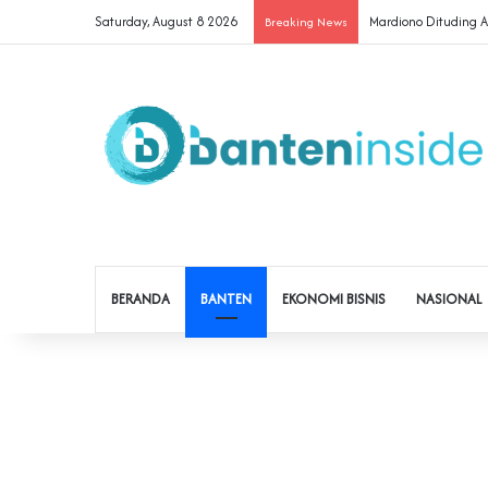
Saturday, August 8 2026
‎Mardiono Dituding
Breaking News
BERANDA
BANTEN
EKONOMI BISNIS
NASIONAL