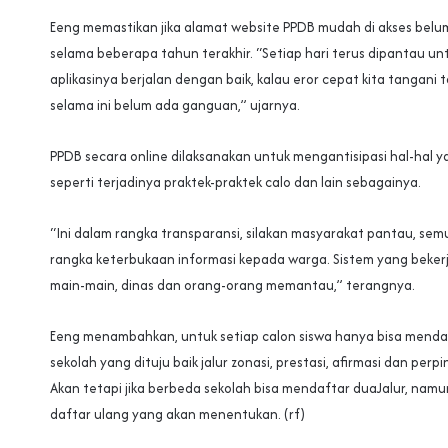
Eeng memastikan jika alamat website PPDB mudah di akses bel
selama beberapa tahun terakhir. “Setiap hari terus dipantau u
aplikasinya berjalan dengan baik, kalau eror cepat kita tangani t
selama ini belum ada ganguan,” ujarnya.
PPDB secara online dilaksanakan untuk mengantisipasi hal-hal ya
seperti terjadinya praktek-praktek calo dan lain sebagainya.
“Ini dalam rangka transparansi, silakan masyarakat pantau, se
rangka keterbukaan informasi kepada warga. Sistem yang bekerja
main-main, dinas dan orang-orang memantau,” terangnya.
Eeng menambahkan, untuk setiap calon siswa hanya bisa mendaft
sekolah yang dituju baik jalur zonasi, prestasi, afirmasi dan per
Akan tetapi jika berbeda sekolah bisa mendaftar duaJalur, nam
daftar ulang yang akan menentukan. (rf)