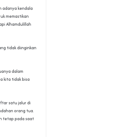
um adanya kendala
ntuk memastikan
api Alhamdulillah
ng tidak diinginkan
muanya dalam
 kita tidak bisa
ar satu jalur di
pindahan orang tua.
un tetap pada saat