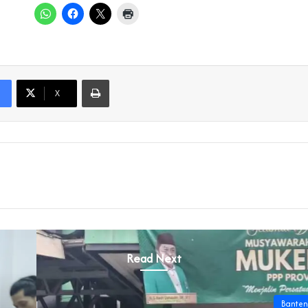
Print
X
Read Next
Banten