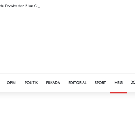
 Adu Domba dan Bikin Gaduh Kader PPP di Banten
OPINI
POLITIK
PILKADA
EDITORIAL
SPORT
MBG