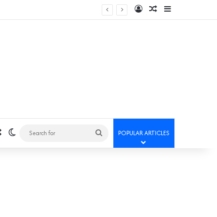
Log In
Random Article
Sidebar
Random Article
Switch skin
Search
POPULAR ARTICLES
for