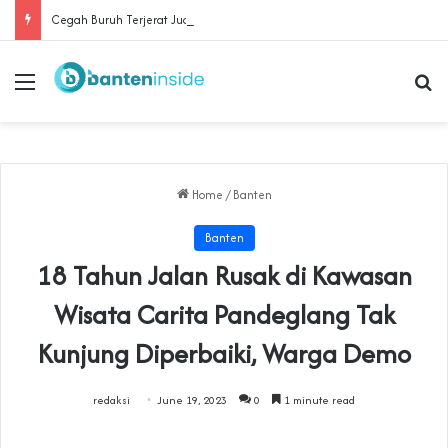
Cegah Buruh Terjerat Judol dan Pinjol, Polda Banten Gandeng SPSI Perkuat Literasi Digital
Menu
Se
Home
/
Banten
Banten
18 Tahun Jalan Rusak di Kawasan
Wisata Carita Pandeglang Tak
Kunjung Diperbaiki, Warga Demo
redaksi
June 19, 2023
0
1 minute read