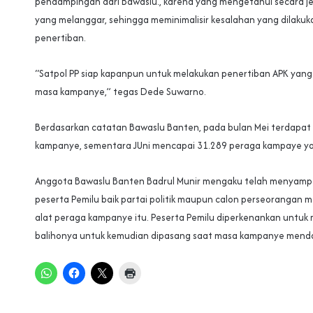
pendampingan dari Bawaslu., karena yang mengetahui secara jelas
yang melanggar, sehingga meminimalisir kesalahan yang dilakuk
penertiban.
“Satpol PP siap kapanpun untuk melakukan penertiban APK yan
masa kampanye,” tegas Dede Suwarno.
Berdasarkan catatan Bawaslu Banten, pada bulan Mei terdapat 
kampanye, sementara JUni mencapai 31.289 peraga kampaye ya
Anggota Bawaslu Banten Badrul Munir mengaku telah menyamp
peserta Pemilu baik partai politik maupun calon perseorangan 
alat peraga kampanye itu. Peserta Pemilu diperkenankan untuk
balihonya untuk kemudian dipasang saat masa kampanye menda