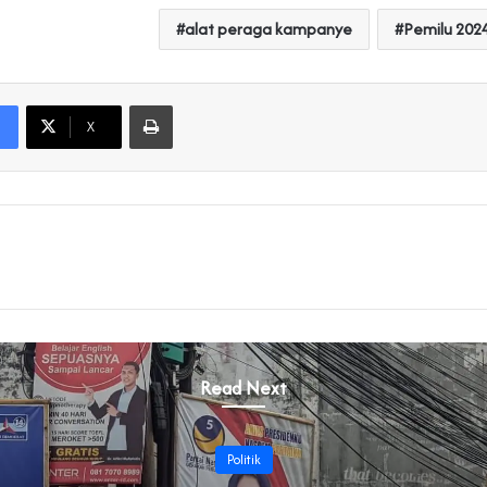
alat peraga kampanye
Pemilu 202
Print
X
Read Next
Politik