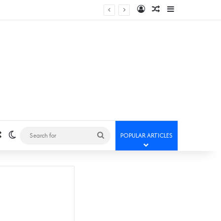
Log In
Random Article
Sidebar
Random Article
Switch skin
Search
POPULAR ARTICLES
for