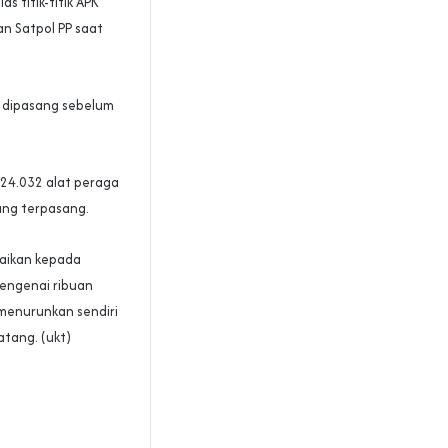
 titik-titik APK
an Satpol PP saat
g dipasang sebelum
24.032 alat peraga
ng terpasang.
aikan kepada
mengenai ribuan
 menurunkan sendiri
tang. (ukt)