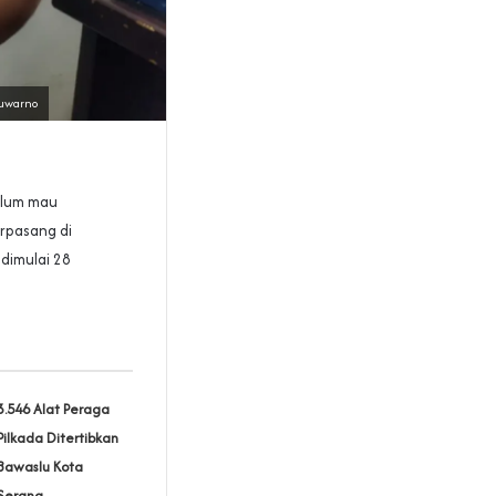
Suwarno
elum mau
rpasang di
dimulai 28
3.546 Alat Peraga
Pilkada Ditertibkan
Bawaslu Kota
Serang