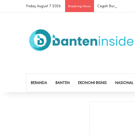
Friday, August 7 2026
Cegah Buruh Terjerat Ju
Breaking News
BERANDA
BANTEN
EKONOMI BISNIS
NASIONAL