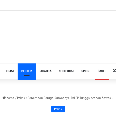
dol dan Pinjol, Polda Banten Gandeng SPSI Perkuat Literasi Digital
OPINI
POLITIK
PILKADA
EDITORIAL
SPORT
MBG
Home
/
Politik
/
Penertiban Peraga Kampanye, Pol PP Tunggu Arahan Bawaslu
Politik