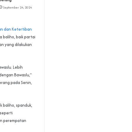
September 24, 2024
n dan Ketertiban
baliho, baik partai
ban yang dilakukan
waslu. Lebih
 dengan Bawaslu,”
erang pada Senin,
 baliho, spanduk,
seperti
an perempatan