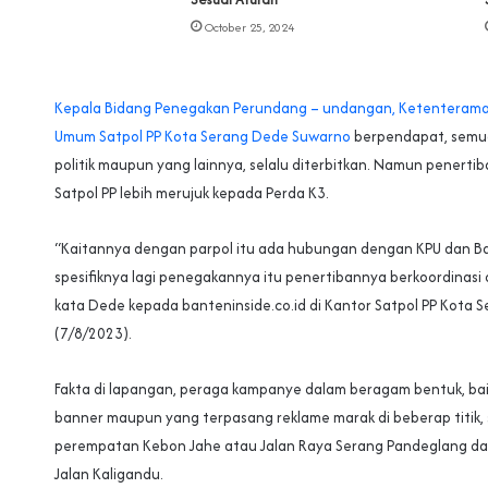
October 25, 2024
Kepala Bidang Penegakan Perundang – undangan, Ketenterama
Umum Satpol PP Kota Serang Dede Suwarno
berpendapat, semua 
politik maupun yang lainnya, selalu diterbitkan. Namun penerti
Satpol PP lebih merujuk kepada Perda K3.
“Kaitannya dengan parpol itu ada hubungan dengan KPU dan Ba
spesifiknya lagi penegakannya itu penertibannya berkoordinasi
kata Dede kepada banteninside.co.id di Kantor Satpol PP Kota S
(7/8/2023).
Fakta di lapangan, peraga kampanye dalam beragam bentuk, baik
banner maupun yang terpasang reklame marak di beberap titik, 
perempatan Kebon Jahe atau Jalan Raya Serang Pandeglang d
Jalan Kaligandu.