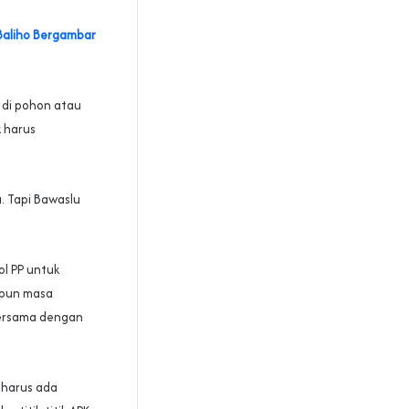
Baliho Bergambar
 di pohon atau
k harus
. Tapi Bawaslu
l PP untuk
ipun masa
bersama dengan
 harus ada