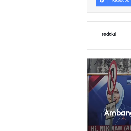
Facebook
redaksi
Ambang 
U Parpol