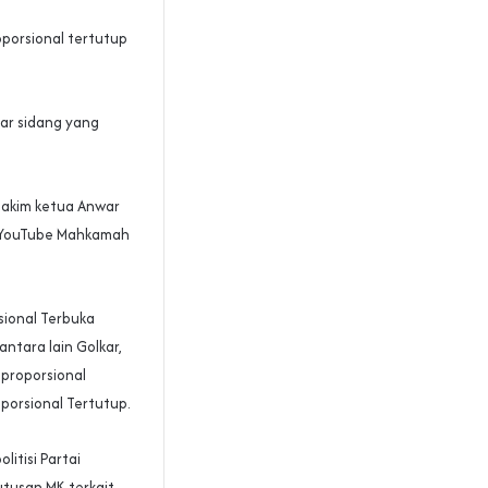
porsional tertutup
ar sidang yang
hakim ketua Anwar
g YouTube Mahkamah
sional Terbuka
ntara lain Golkar,
 proporsional
porsional Tertutup.
litisi Partai
tusan MK terkait