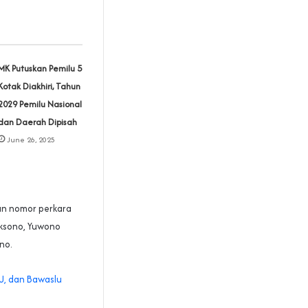
MK Putuskan Pemilu 5
Kotak Diakhiri, Tahun
2029 Pemilu Nasional
dan Daerah Dipisah
June 26, 2025
an nomor perkara
ksono, Yuwono
no.
U, dan Bawaslu