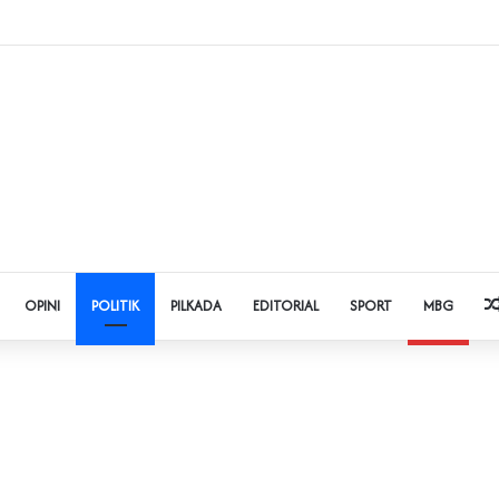
 Judol dan Pinjol, Polda Banten Gandeng SPSI Perkuat Literasi Digital
OPINI
POLITIK
PILKADA
EDITORIAL
SPORT
MBG