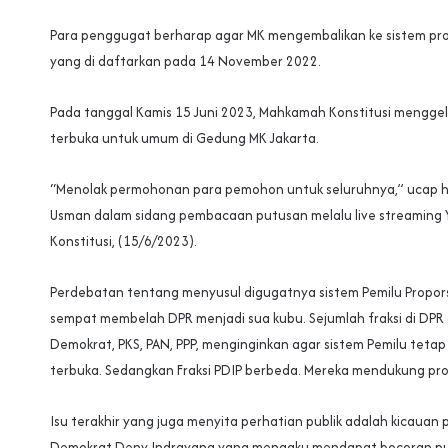
Para penggugat berharap agar MK mengembalikan ke sistem pro
yang di daftarkan pada 14 November 2022.
Pada tanggal Kamis 15 Juni 2023, Mahkamah Konstitusi menggel
terbuka untuk umum di Gedung MK Jakarta.
“Menolak permohonan para pemohon untuk seluruhnya,” ucap 
Usman dalam sidang pembacaan putusan melalu live streamin
Konstitusi, (15/6/2023).
Perdebatan tentang menyusul digugatnya sistem Pemilu Propor
sempat membelah DPR menjadi sua kubu. Sejumlah fraksi di DPR a
Demokrat, PKS, PAN, PPP, menginginkan agar sistem Pemilu tetap
terbuka. Sedangkan Fraksi PDIP berbeda. Mereka mendukung pro
Isu terakhir yang juga menyita perhatian publik adalah kicauan po
Demokrat Deny Indrayana yang mengaku mendapat bocoran pu