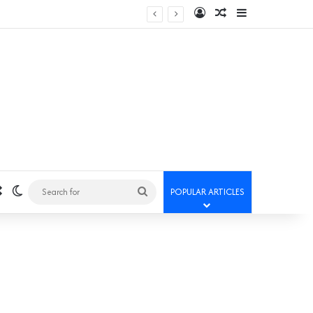
Log In
Random Article
Sidebar
Random Article
Switch skin
Search
POPULAR ARTICLES
for