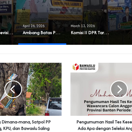
April 26, 2026
March 13, 2026
Muncul Usul Revisi UU Parpol
Ambang Batas Parlemen Diusulkan Naik dan Berlaku Sampai Daerah
Komisi II DPR Targetkan RUU Pilkada Rampung 2026
g Dimana-mana, Satpol PP
Pengumuman Hasil Tes Kese
, KPU, dan Bawaslu Saling
Ada Apa dengan Seleksi An