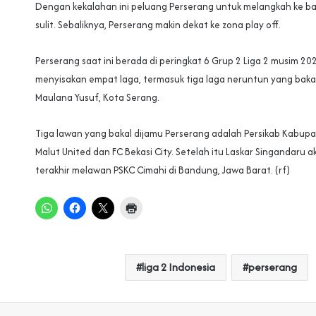
Dengan kekalahan ini peluang Perserang untuk melangkah ke ba
sulit. Sebaliknya, Perserang makin dekat ke zona play off.
Perserang saat ini berada di peringkat 6 Grup 2 Liga 2 musim 2
menyisakan empat laga, termasuk tiga laga neruntun yang bakal 
Maulana Yusuf, Kota Serang.
Tiga lawan yang bakal dijamu Perserang adalah Persikab Kabup
Malut United dan FC Bekasi City. Setelah itu Laskar Singandaru a
terakhir melawan PSKC Cimahi di Bandung, Jawa Barat. (rf)
liga 2 Indonesia
perserang
Print