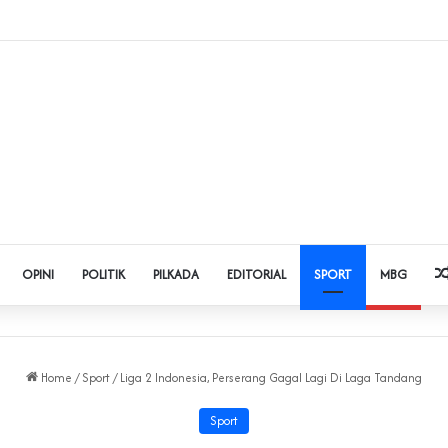
t Judol dan Pinjol, Polda Banten Gandeng SPSI Perkuat Literasi Digital
OPINI
POLITIK
PILKADA
EDITORIAL
SPORT
MBG
Home
/
Sport
/
Liga 2 Indonesia, Perserang Gagal Lagi Di Laga Tandang
Sport