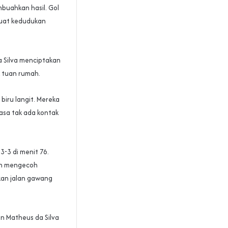
buahkan hasil. Gol
buat kedudukan
a Silva menciptakan
k tuan rumah.
iru langit. Mereka
asa tak ada kontak
-3 di menit 76.
an mengecoh
an jalan gawang
n Matheus da Silva