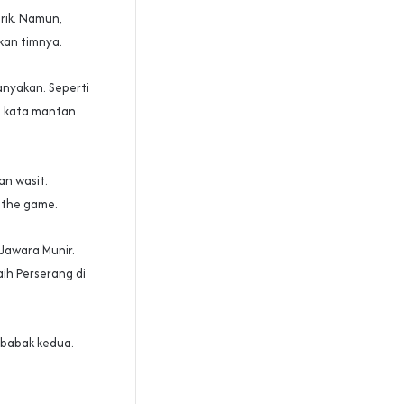
rik. Namun,
kan timnya.
nyakan. Seperti
” kata mantan
n wasit.
 the game.
Jawara Munir.
ih Perserang di
i babak kedua.