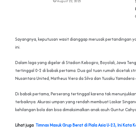
August 22, 2025
Sayangnya, keputusan wasit dianggap merusak pertandingan ya
ini.
Dalam laga yang digelar di Stadion Kebogiro, Boyolali, Jawa Ten
tertinggal 0-2 di babak pertama. Dua gol tuan rumah dicetak str
Nusantara United, Matheus Viera da Silva dan Yusaku Yamadera 
Di babak pertama, Perserang tertinggal karena tak menunjukka
terbaiknya. Akurasi umpan yang rendah membuat Laskar Singa
kehilangan bola dan bisa dimaksimalkan anak asuh Guntur Cahy
Lihat juga
Timnas Masuk Grup Berat di Piala Asia U-23, Ini Kata K