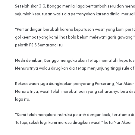
Setelah skor 3-3, Bonggo menilai laga bertambah seru dan mena
sejumlah keputusan wasit dia pertanyakan karena dinilai merugi
“Pertandingan berubah karena keputusan wasit yang kami perta
gol keempat yang kami lihat bola belum melewati garis gawang,
pelatih PSIS Semarang itu.
Meski demikian, Bonggo mengaku akan tetap mematuhi keputusa
Menurutnya walau dirugikan dia tetap menjunjung tinggi rule of
Kekecewaan juga diungkapkan penyerang Perserang, Nur Akbar 
Menurutnya, wasit telah merebut poin yang seharusnya bisa dira
laga itu.
“Kami telah menjalani instruksi pelatih dengan baik, terutama d
Tetapi, sekali lagi, kami merasa dirugikan wasit,” kata Nur Akbar.