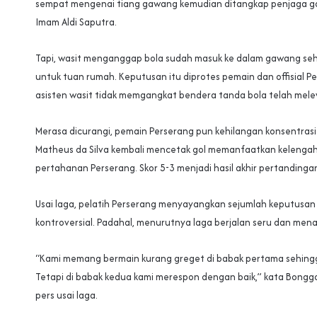
sempat mengenai tiang gawang kemudian ditangkap penjaga g
Imam Aldi Saputra.
Tapi, wasit menganggap bola sudah masuk ke dalam gawang se
untuk tuan rumah. Keputusan itu diprotes pemain dan offisial P
asisten wasit tidak memgangkat bendera tanda bola telah melew
Merasa dicurangi, pemain Perserang pun kehilangan konsentrasi.
Matheus da Silva kembali mencetak gol memanfaatkan kelengah
pertahanan Perserang. Skor 5-3 menjadi hasil akhir pertandinga
Usai laga, pelatih Perserang menyayangkan sejumlah keputusan w
kontroversial. Padahal, menurutnya laga berjalan seru dan menar
“Kami memang bermain kurang greget di babak pertama sehingga
Tetapi di babak kedua kami merespon dengan baik,” kata Bongg
pers usai laga.