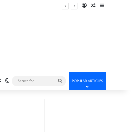
Log In
Random Article
Sidebar
Random Article
Switch skin
Search
POPULAR ARTICLES
for