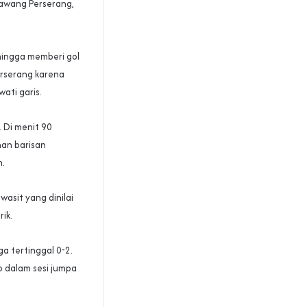
awang Perserang,
hingga memberi gol
erserang karena
ati garis.
 Di menit 90
an barisan
n.
asit yang dinilai
ik.
 tertinggal 0-2.
o dalam sesi jumpa