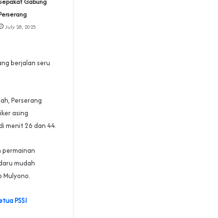
Sepakat Gabung
Perserang
July 28, 2025
ng berjalan seru
gah, Perserang
iker asing
di menit 26 dan 44.
n permainan
ndaru mudah
o Mulyono.
etua PSSI