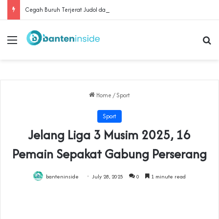
Cegah Buruh Terjerat Judol dan Pinjol, Polda Banten Gandeng SPSI Perkuat Literasi Digital
Menu
Se
Home
/
Sport
Sport
Jelang Liga 3 Musim 2025, 16
Pemain Sepakat Gabung Perserang
banteninside
July 28, 2025
0
1 minute read