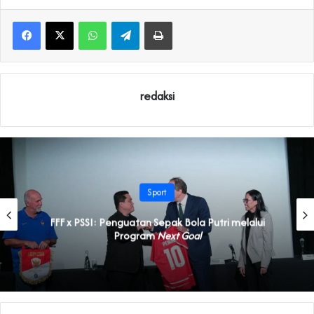
WhatsApp
Telegram
Print
redaksi
Sport
FFF x PSSI: Penguatan Sepak Bola Putri melalui
Program
Next Goal