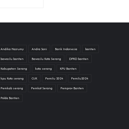
Andika Hazrumy
Andra Soni
Bank Indonesia
banten
bawaslu banten
Bawaslu Kota Serang
DPRD banten
Kabupaten Serang
kota serang
KPU Banten
kpu Kota serang
OJK
Pemilu 2024
Pemilu2024
Pemkab serang
Pemkot Serang
Pemprov Banten
Polda Banten