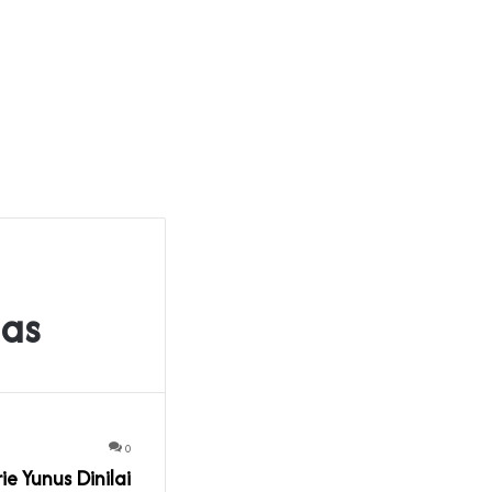
nas
0
e Yunus Dinilai