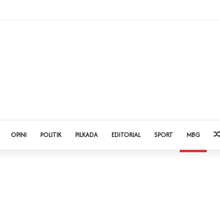
dol dan Pinjol, Polda Banten Gandeng SPSI Perkuat Literasi Digital
OPINI
POLITIK
PILKADA
EDITORIAL
SPORT
MBG