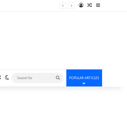
Log In
Random Article
Sidebar
Random Article
Switch skin
Search
POPULAR ARTICLES
for