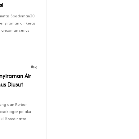
si
nitas Soedirman30
penyiraman air keras
 ancaman serius
0
nyiraman Air
us Diusut
ang dan Korban
esak agar pelaku
kil Koordinator…