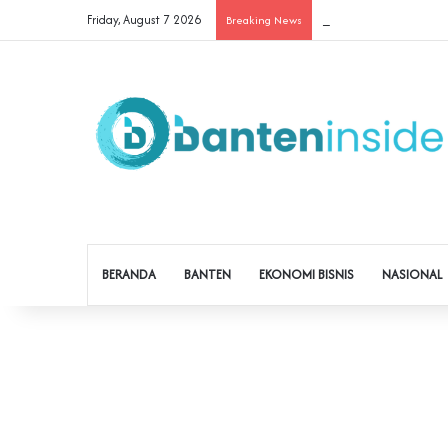
Friday, August 7 2026
Cegah Buruh Terjerat Ju
Breaking News
BERANDA
BANTEN
EKONOMI BISNIS
NASIONAL