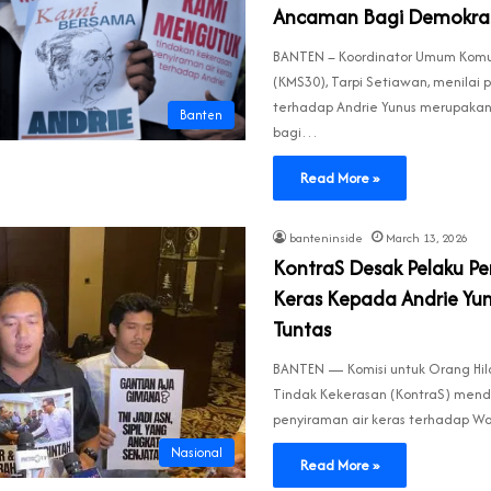
Ancaman Bagi Demokra
BANTEN – Koordinator Umum Komu
(KMS30), Tarpi Setiawan, menilai 
terhadap Andrie Yunus merupakan
Banten
bagi…
Read More »
banteninside
March 13, 2026
KontraS Desak Pelaku Pe
Keras Kepada Andrie Yun
Tuntas
BANTEN — Komisi untuk Orang Hil
Tindak Kekerasan (KontraS) mend
penyiraman air keras terhadap Wa
Nasional
Read More »