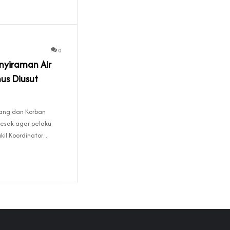
0
nyiraman Air
us Diusut
ang dan Korban
esak agar pelaku
kil Koordinator…