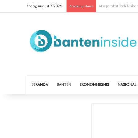
Friday, August 7 2026
Cegah Buruh Terjerat Ju
Breaking News
BERANDA
BANTEN
EKONOMI BISNIS
NASIONAL