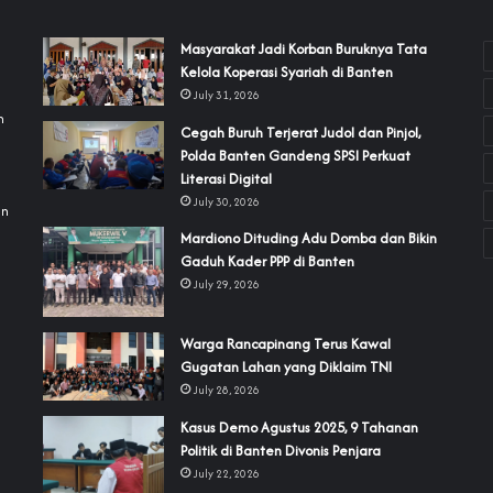
‎Masyarakat Jadi Korban Buruknya Tata
Kelola Koperasi Syariah di Banten
July 31, 2026
h
Cegah Buruh Terjerat Judol dan Pinjol,
Polda Banten Gandeng SPSI Perkuat
a
Literasi Digital
July 30, 2026
an
‎Mardiono Dituding Adu Domba dan Bikin
Gaduh Kader PPP di Banten
July 29, 2026
‎Warga Rancapinang Terus Kawal
Gugatan Lahan yang Diklaim TNI‎‎
July 28, 2026
‎Kasus Demo Agustus 2025, 9 Tahanan
Politik di Banten Divonis Penjara
July 22, 2026