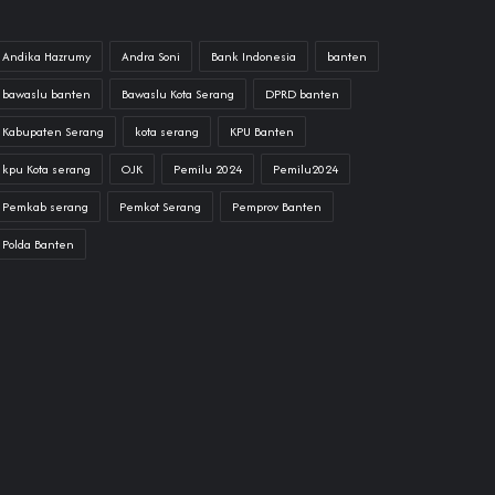
Andika Hazrumy
Andra Soni
Bank Indonesia
banten
bawaslu banten
Bawaslu Kota Serang
DPRD banten
Kabupaten Serang
kota serang
KPU Banten
kpu Kota serang
OJK
Pemilu 2024
Pemilu2024
Pemkab serang
Pemkot Serang
Pemprov Banten
Polda Banten