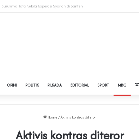
dol dan Pinjol, Polda Banten Gandeng SPSI Perkuat Literasi Digital
OPINI
POLITIK
PILKADA
EDITORIAL
SPORT
MBG
Home
/
Aktivis kontras diteror
Aktivis kontras diteror