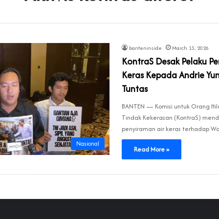
banteninside
March 13, 2026
KontraS Desak Pelaku Pe
Keras Kepada Andrie Yun
Tuntas
BANTEN — Komisi untuk Orang Hil
Tindak Kekerasan (KontraS) mend
penyiraman air keras terhadap Wa
Nasional
Read More »