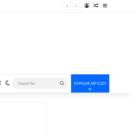
Log In
Random Article
Sidebar
Random Article
Switch skin
Search
POPULAR ARTICLES
for