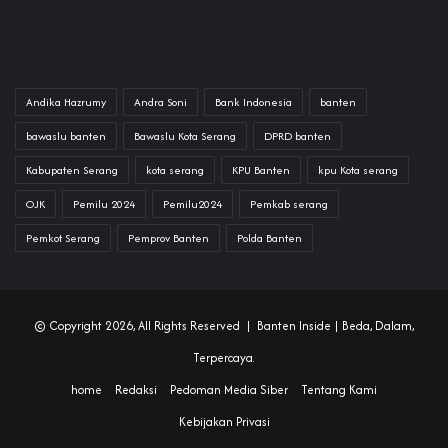
Andika Hazrumy
Andra Soni
Bank Indonesia
banten
bawaslu banten
Bawaslu Kota Serang
DPRD banten
Kabupaten Serang
kota serang
KPU Banten
kpu Kota serang
OJK
Pemilu 2024
Pemilu2024
Pemkab serang
Pemkot Serang
Pemprov Banten
Polda Banten
© Copyright 2026, All Rights Reserved |
Banten Inside
| Beda, Dalam,
Terpercaya.
home
Redaksi
Pedoman Media Siber
Tentang Kami
Kebijakan Privasi