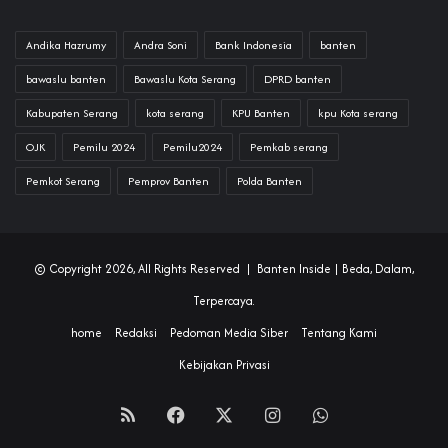
Andika Hazrumy
Andra Soni
Bank Indonesia
banten
bawaslu banten
Bawaslu Kota Serang
DPRD banten
Kabupaten Serang
kota serang
KPU Banten
kpu Kota serang
OJK
Pemilu 2024
Pemilu2024
Pemkab serang
Pemkot Serang
Pemprov Banten
Polda Banten
© Copyright 2026, All Rights Reserved |
Banten Inside
| Beda, Dalam,
Terpercaya.
home
Redaksi
Pedoman Media Siber
Tentang Kami
Kebijakan Privasi
RSS
Facebook
X
Instagram
WhatsApp