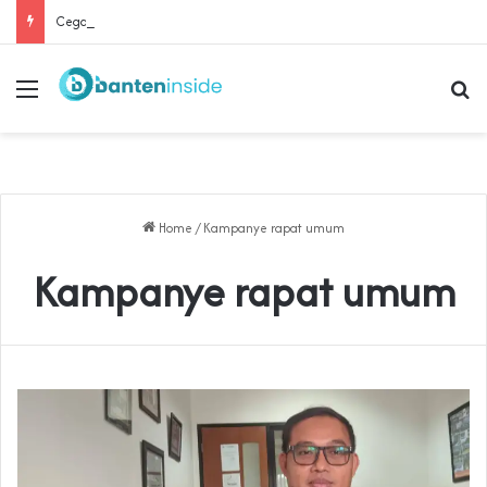
Cegah Buruh Terjerat Judol dan Pinjol, Polda Banten Gandeng SPSI Perkuat Literasi Digital
Menu
Se
Home
/
Kampanye rapat umum
Kampanye rapat umum