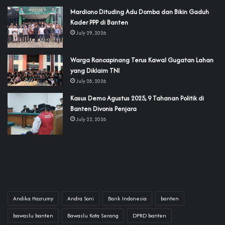
‎Mardiono Dituding Adu Domba dan Bikin Gaduh
Kader PPP di Banten
July 29, 2026
‎Warga Rancapinang Terus Kawal Gugatan Lahan
yang Diklaim TNI‎‎
July 28, 2026
‎Kasus Demo Agustus 2025, 9 Tahanan Politik di
Banten Divonis Penjara
July 22, 2026
Andika Hazrumy
Andra Soni
Bank Indonesia
banten
bawaslu banten
Bawaslu Kota Serang
DPRD banten