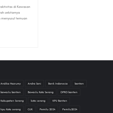
aktivitas di Kawasan
yah sekitarnya
n menyusul temuan
Andika Hazrumy
Andra Soni
Bank Indonesia
banten
bawaslu banten
Bawaslu Kota Serang
DPRD banten
Kabupaten Serang
kota serang
KPU Banten
kpu Kota serang
OJK
Pemilu 2024
Pemilu2024