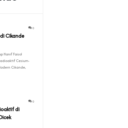
0
 di Cikande
p Hanif Faisol
adioaktif Cesium-
Modern Cikande,
0
aktif di
Dicek