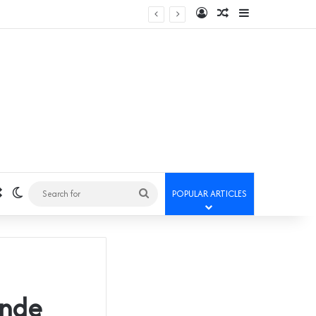
Log In
Random Article
Sidebar
Random Article
Switch skin
Search
POPULAR ARTICLES
for
ande