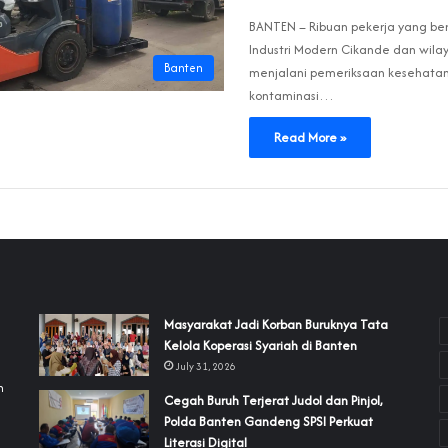
‎BANTEN – Ribuan pekerja yang ber
Industri Modern Cikande dan wila
Banten
menjalani pemeriksaan kesehata
kontaminasi…
Read More »
‎Masyarakat Jadi Korban Buruknya Tata
Kelola Koperasi Syariah di Banten
July 31, 2026
h
Cegah Buruh Terjerat Judol dan Pinjol,
Polda Banten Gandeng SPSI Perkuat
a
Literasi Digital