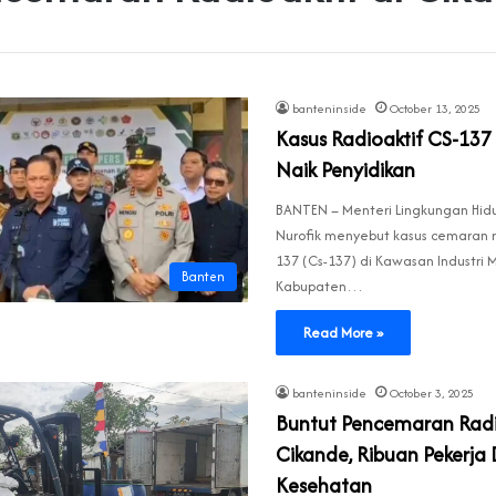
banteninside
October 13, 2025
Kasus Radioaktif CS-137
Naik Penyidikan‎
‎BANTEN – Menteri Lingkungan Hidu
Nurofik menyebut kasus cemaran r
137 (Cs-137) di Kawasan Industri 
Banten
Kabupaten…
Read More »
banteninside
October 3, 2025
Buntut Pencemaran Radio
Cikande, ‎Ribuan Pekerja 
Kesehatan‎