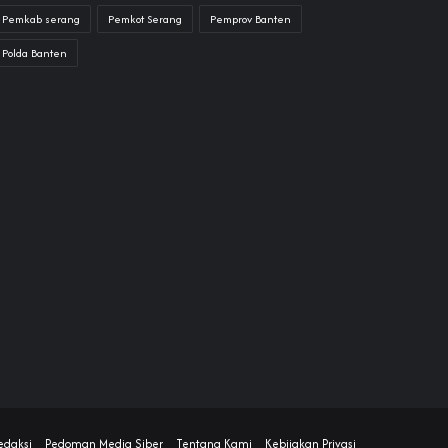
Pemkab serang
Pemkot Serang
Pemprov Banten
Polda Banten
edaksi
Pedoman Media Siber
Tentang Kami
Kebijakan Privasi