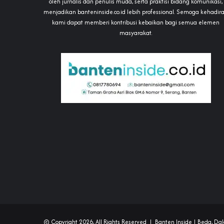
oleh jurnalis dan penulis muda, serta praktisi bidang komunikasi,
menjadikan banteninside.co.id lebih professional. Semoga kehadir
kami dapat memberi kontribusi kebaikan bagi semua elemen
masyarakat.
© Copyright 2026, All Rights Reserved |
Banten Inside
| Beda, Dal