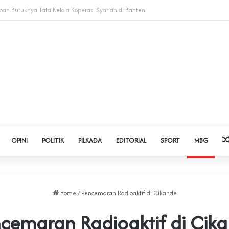
 Judol dan Pinjol, Polda Banten Gandeng SPSI Perkuat Literasi Digital
OPINI
POLITIK
PILKADA
EDITORIAL
SPORT
MBG
Home
/
Pencemaran Radioaktif di Cikande
cemaran Radioaktif di Cik