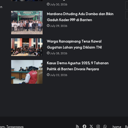
July 30, 2026
an
‎Mardiono Dituding Adu Domba dan Bikin
Gaduh Kader PPP di Banten
July 29, 2026
‎Warga Rancapinang Terus Kawal
Gugatan Lahan yang Diklaim TNI‎‎
July 28, 2026
‎Kasus Demo Agustus 2025, 9 Tahanan
Politik di Banten Divonis Penjara
July 22, 2026
RSS
Facebook
X
Instagram
WhatsApp
am, Terpercaya.
home
R