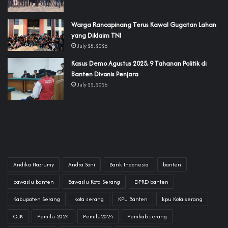
‎Warga Rancapinang Terus Kawal Gugatan Lahan
yang Diklaim TNI‎‎
July 28, 2026
‎Kasus Demo Agustus 2025, 9 Tahanan Politik di
Banten Divonis Penjara
July 22, 2026
Andika Hazrumy
Andra Soni
Bank Indonesia
banten
bawaslu banten
Bawaslu Kota Serang
DPRD banten
Kabupaten Serang
kota serang
KPU Banten
kpu Kota serang
OJK
Pemilu 2024
Pemilu2024
Pemkab serang