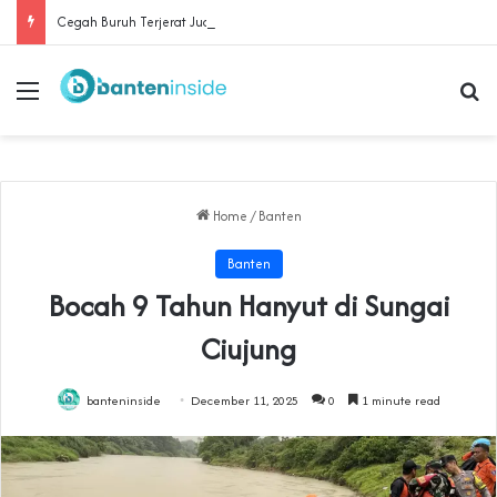
Cegah Buruh Terjerat Judol dan Pinjol, Polda Banten Gandeng SPSI Perkuat Literasi Digital
Menu
Se
Home
/
Banten
Banten
Bocah 9 Tahun Hanyut di Sungai
Ciujung
banteninside
December 11, 2025
0
1 minute read