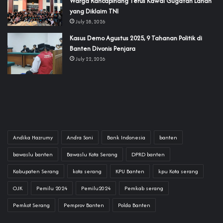
‎Warga Rancapinang Terus Kawal Gugatan Lahan
yang Diklaim TNI‎‎
July 28, 2026
‎Kasus Demo Agustus 2025, 9 Tahanan Politik di
Banten Divonis Penjara
July 22, 2026
Andika Hazrumy
Andra Soni
Bank Indonesia
banten
bawaslu banten
Bawaslu Kota Serang
DPRD banten
Kabupaten Serang
kota serang
KPU Banten
kpu Kota serang
OJK
Pemilu 2024
Pemilu2024
Pemkab serang
Pemkot Serang
Pemprov Banten
Polda Banten