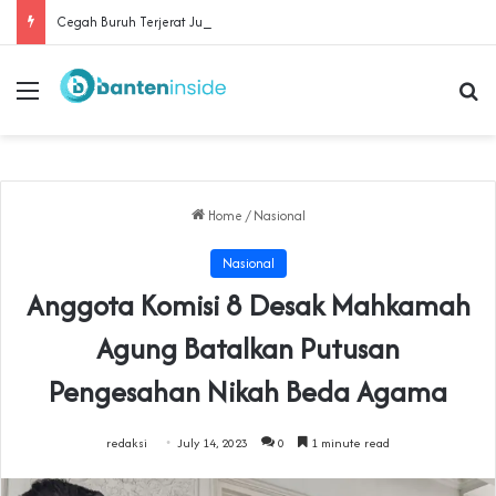
Cegah Buruh Terjerat Judol dan Pinjol, Polda Banten Gandeng SPSI Perkuat Literasi Digital
Menu
Se
Home
/
Nasional
Nasional
Anggota Komisi 8 Desak Mahkamah
Agung Batalkan Putusan
Pengesahan Nikah Beda Agama
redaksi
July 14, 2023
0
1 minute read