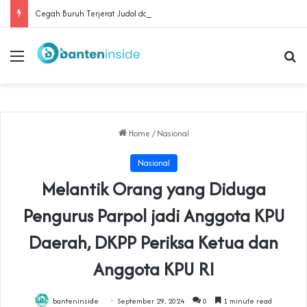
Cegah Buruh Terjerat Judol dan Pinjol, Polda Banten Gandeng SPSI Perkuat Literasi Digital
Menu
Se
Home
/
Nasional
Nasional
Melantik Orang yang Diduga
Pengurus Parpol jadi Anggota KPU
Daerah, DKPP Periksa Ketua dan
Anggota KPU RI
banteninside
September 29, 2024
0
1 minute read