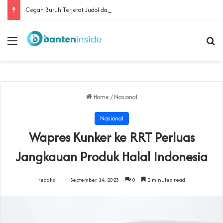
Cegah Buruh Terjerat Judol dan Pinjol, Polda Banten Gandeng SPSI Perkuat Literasi Digital
Menu
Se
Home
/
Nasional
Nasional
Wapres Kunker ke RRT Perluas
Jangkauan Produk Halal Indonesia
redaksi
September 14, 2023
0
2 minutes read