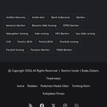
Andika Hazrumy
Andra Soni
Bank Indonesia
banten
bawaslu banten
Bawaslu Kota Serang
DPRD banten
Kabupaten Serang
kota serang
KPU Banten
kpu Kota serang
OJK
Pemilu 2024
Pemilu2024
Pemkab serang
Pemkot Serang
Pemprov Banten
Polda Banten
© Copyright 2026, All Rights Reserved |
Banten Inside
| Beda, Dalam,
Terpercaya.
home
Redaksi
Pedoman Media Siber
Tentang Kami
Kebijakan Privasi
RSS
Facebook
X
Instagram
WhatsApp