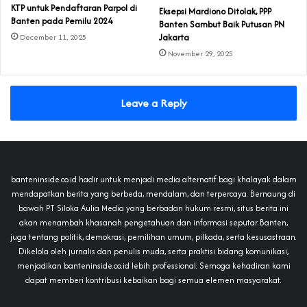
KTP untuk Pendaftaran Parpol di
Eksepsi Mardiono Ditolak, PPP
Banten pada Pemilu 2024
Banten Sambut Baik Putusan PN
Jakarta
December 11, 2025
November 29, 2025
Leave a Reply
banteninside.co.id hadir untuk menjadi media alternatif bagi khalayak dalam
mendapatkan berita yang berbeda, mendalam, dan terpercaya. Bernaung di
bawah PT Siloka Aulia Media yang berbadan hukum resmi, situs berita ini
akan menambah khasanah pengetahuan dan informasi seputar Banten,
juga tentang politik, demokrasi, pemilihan umum, pilkada, serta kesusastraan.
Dikelola oleh jurnalis dan penulis muda, serta praktisi bidang komunikasi,
menjadikan banteninside.co.id lebih professional. Semoga kehadiran kami
dapat memberi kontribusi kebaikan bagi semua elemen masyarakat.