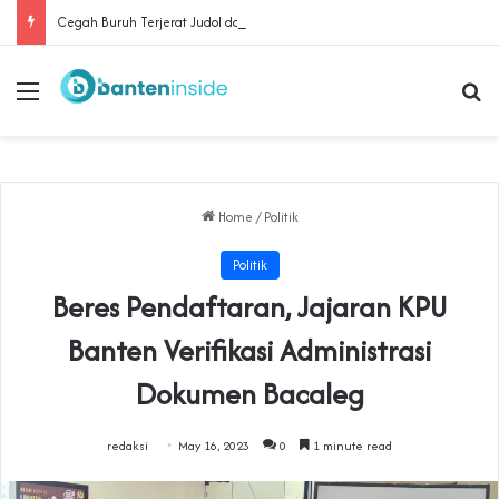
Cegah Buruh Terjerat Judol dan Pinjol, Polda Banten Gandeng SPSI Perkuat Literasi Digital
Menu
Se
Home
/
Politik
Politik
Beres Pendaftaran, Jajaran KPU
Banten Verifikasi Administrasi
Dokumen Bacaleg
redaksi
May 16, 2023
0
1 minute read