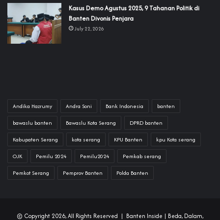
‎Kasus Demo Agustus 2025, 9 Tahanan Politik di
Banten Divonis Penjara
July 22, 2026
Andika Hazrumy
Andra Soni
Bank Indonesia
banten
bawaslu banten
Bawaslu Kota Serang
DPRD banten
Kabupaten Serang
kota serang
KPU Banten
kpu Kota serang
OJK
Pemilu 2024
Pemilu2024
Pemkab serang
Pemkot Serang
Pemprov Banten
Polda Banten
© Copyright 2026, All Rights Reserved |
Banten Inside
| Beda, Dalam,