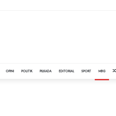
dol dan Pinjol, Polda Banten Gandeng SPSI Perkuat Literasi Digital
OPINI
POLITIK
PILKADA
EDITORIAL
SPORT
MBG