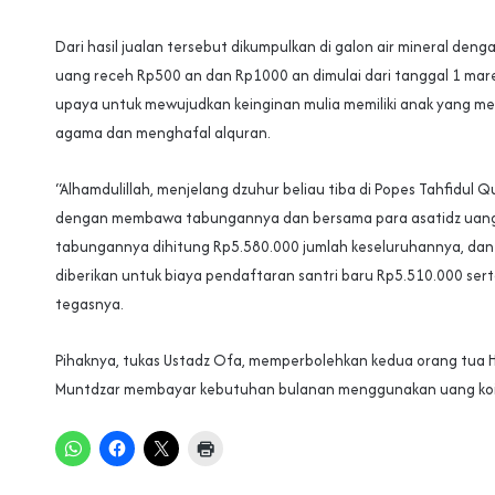
Dari hasil jualan tersebut dikumpulkan di galon air mineral den
uang receh Rp500 an dan Rp1000 an dimulai dari tanggal 1 mar
upaya untuk mewujudkan keinginan mulia memiliki anak yang m
agama dan menghafal alquran.
“Alhamdulillah, menjelang dzuhur beliau tiba di Popes Tahfidul 
dengan membawa tabungannya dan bersama para asatidz uan
tabungannya dihitung Rp5.580.000 jumlah keseluruhannya, da
diberikan untuk biaya pendaftaran santri baru Rp5.510.000 sert
tegasnya.
Pihaknya, tukas Ustadz Ofa, memperbolehkan kedua orang tua H
Muntdzar membayar kebutuhan bulanan menggunakan uang koin.