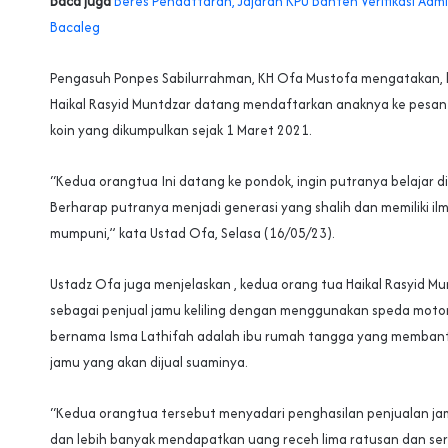
Baca juga
Beres Pendaftaran, Jajaran KPU Banten Verifikasi Adm
Bacaleg
Pengasuh Ponpes Sabilurrahman, KH Ofa Mustofa mengatakan,
Haikal Rasyid Muntdzar datang mendaftarkan anaknya ke pesa
koin yang dikumpulkan sejak 1 Maret 2021.
“Kedua orangtua Ini datang ke pondok, ingin putranya belajar d
Berharap putranya menjadi generasi yang shalih dan memiliki i
mumpuni,” kata Ustad Ofa, Selasa (16/05/23).
Ustadz Ofa juga menjelaskan , kedua orang tua Haikal Rasyid Mu
sebagai penjual jamu keliling dengan menggunakan speda moto
bernama Isma Lathifah adalah ibu rumah tangga yang memban
jamu yang akan dijual suaminya.
“Kedua orangtua tersebut menyadari penghasilan penjualan ja
dan lebih banyak mendapatkan uang receh lima ratusan dan ser