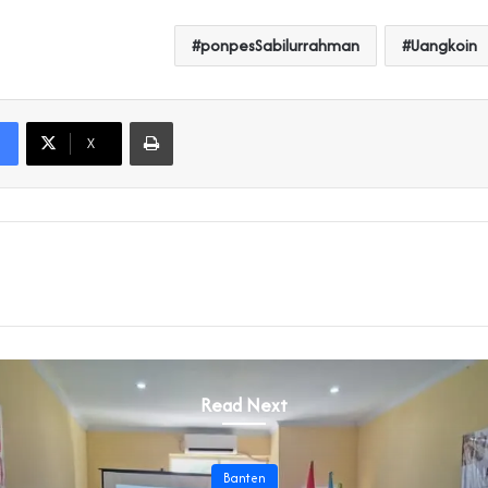
ponpesSabilurrahman
Uangkoin
Print
X
Read Next
Banten