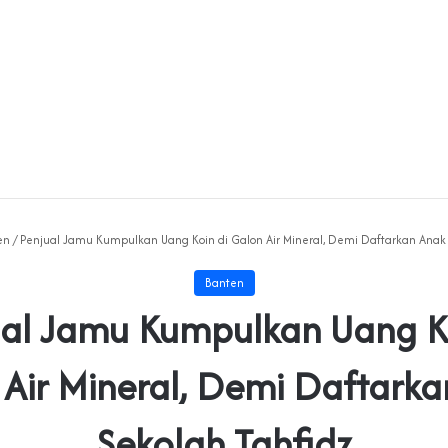
en
/
Penjual Jamu Kumpulkan Uang Koin di Galon Air Mineral, Demi Daftarkan Anak 
Banten
ual Jamu Kumpulkan Uang Ko
Air Mineral, Demi Daftark
Sekolah Tahfidz