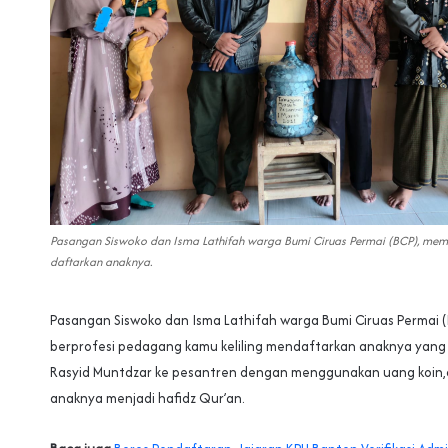
Pasangan Siswoko dan Isma Lathifah warga Bumi Ciruas Permai (BCP), me
daftarkan anaknya.
Pasangan Siswoko dan Isma Lathifah warga Bumi Ciruas Permai (
berprofesi pedagang kamu keliling mendaftarkan anaknya yang
Rasyid Muntdzar ke pesantren dengan menggunakan uang koin
anaknya menjadi hafidz Qur’an.