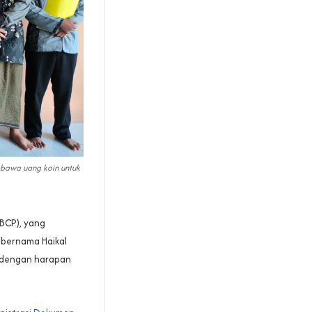
mbawa uang koin untuk
BCP), yang
 bernama Haikal
,dengan harapan