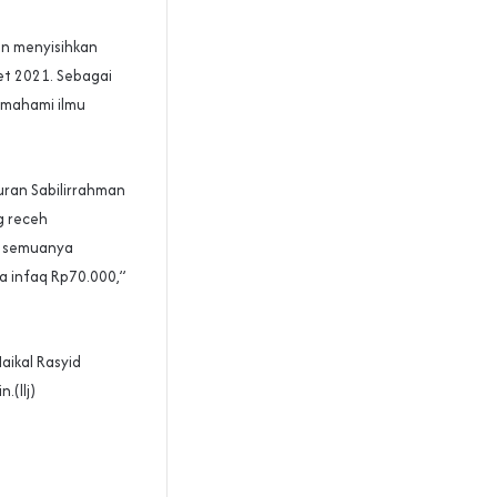
gan menyisihkan
et 2021. Sebagai
emahami ilmu
Quran Sabilirrahman
g receh
n semuanya
a infaq Rp70.000,”
aikal Rasyid
(llj)