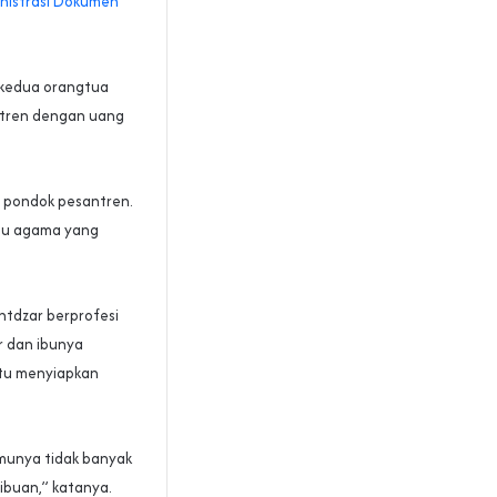
inistrasi Dokumen
 kedua orangtua
ntren dengan uang
i pondok pesantren.
lmu agama yang
ntdzar berprofesi
r dan ibunya
tu menyiapkan
munya tidak banyak
ibuan,” katanya.