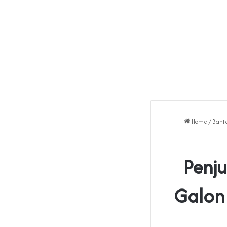
Home
/
Bant
Penj
Galon 