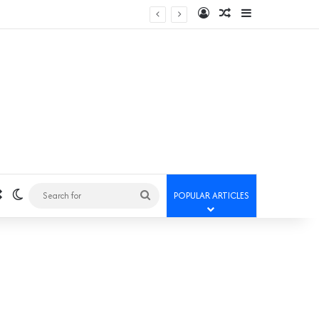
Log In
Random Article
Sidebar
Random Article
Switch skin
Search
POPULAR ARTICLES
for