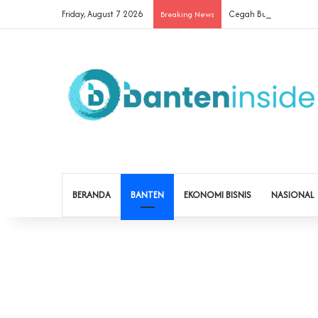
Friday, August 7 2026
Cegah Buruh Terjerat Ju
Breaking News
BERANDA
BANTEN
EKONOMI BISNIS
NASIONAL