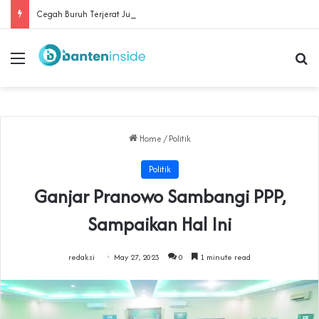
Cegah Buruh Terjerat Judol dan Pinjol, Polda Banten Gandeng SPSI Perkuat Literasi Digital
Menu
Se
Home
/
Politik
Politik
Ganjar Pranowo Sambangi PPP,
Sampaikan Hal Ini
redaksi
May 27, 2023
0
1 minute read