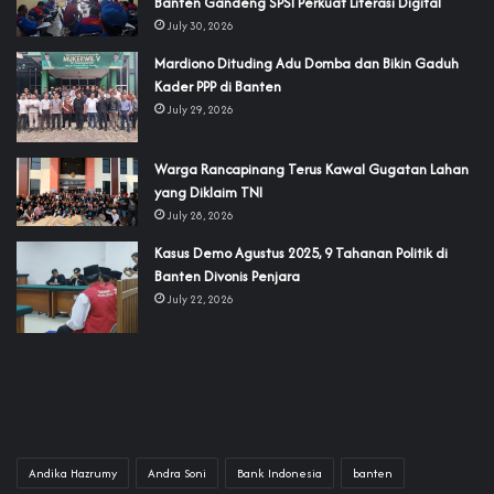
Banten Gandeng SPSI Perkuat Literasi Digital
July 30, 2026
‎Mardiono Dituding Adu Domba dan Bikin Gaduh
Kader PPP di Banten
July 29, 2026
‎Warga Rancapinang Terus Kawal Gugatan Lahan
yang Diklaim TNI‎‎
July 28, 2026
‎Kasus Demo Agustus 2025, 9 Tahanan Politik di
Banten Divonis Penjara
July 22, 2026
Andika Hazrumy
Andra Soni
Bank Indonesia
banten