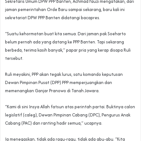
Sekretaris Umum DPW PPP Banten, Achmad Fauzi mengatakan, dari
jaman pemerintahan Orde Baru sampai sekarang, baru kali ini
sekretariat DPW PPP Banten didatangi bacapres.
“Suatu kehormatan buat kita semua. Dari jaman pak Soeharto
belum pernah ada yang datang ke PPP Banten. Tapi sekarang
berbeda, terima kasih banyak,” papar pria yang kerap disapa Ruli
tersebut.
Ruli meyakini, PPP akan tegak lurus, satu komando keputusan
Dewan Pimpinan Pusat (DPP) PPP memperjuangkan dan
memenangkan Ganjar Pranowo di Tanah Jawara.
“Kami di sini Insya Allah fatsun atas perintah partai. Buktinya calon
legislatif (caleg), Dewan Pimpinan Cabang (DPC), Pengurus Anak
Cabang (PAC) dan ranting hadir semua,” ucapnya.
Ia menegaskan, tidak ada ragu-ragu, tidak ada abu-abu. “Kita