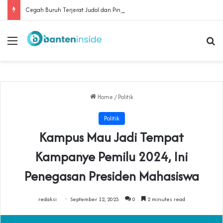
Cegah Buruh Terjerat Judol dan Pinjol, Polda Banten Gandeng SPSI Perkuat Literasi Digital
Menu
Se
Home
/
Politik
Politik
Kampus Mau Jadi Tempat
Kampanye Pemilu 2024, Ini
Penegasan Presiden Mahasiswa
redaksi
September 12, 2023
0
2 minutes read