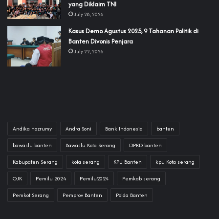
yang Diklaim TNI‎‎
July 28, 2026
‎Kasus Demo Agustus 2025, 9 Tahanan Politik di
Banten Divonis Penjara
July 22, 2026
Andika Hazrumy
Andra Soni
Bank Indonesia
banten
bawaslu banten
Bawaslu Kota Serang
DPRD banten
Kabupaten Serang
kota serang
KPU Banten
kpu Kota serang
OJK
Pemilu 2024
Pemilu2024
Pemkab serang
Pemkot Serang
Pemprov Banten
Polda Banten