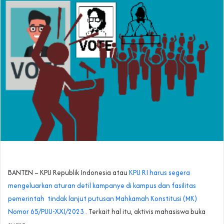
BANTEN – KPU Republik Indonesia atau
KPU RI harus segera
mengeluarkan aturan detil kampanye di kampus dan fasilitas
pemerintah tindak lanjut putusan Mahkamah Konstitusi (MK)
Nomor 65/PUU-XXI/2023 .
Terkait hal itu, aktivis mahasiswa buka