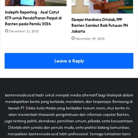
Indepth Reporting : Asal Catut
KTP untuk Pendaftaran Parpol di
Eksepsi Mardiono Ditolak, PPP
Banten pada Pemilu 2024
Banten Sambut Baik Putusan PN
Jakarta
December 11, 2025
November 29, 2025
Leave a Reply
banteninside.co.id hadir untuk menjadi media alternatif bagi khalayak dalam
mendapatkan berita yang berbeda, mendalam, dan terpercaya. Bernaung di
bawah PT Siloka Aulia Media yang berbadan hukum resmi, situs berita ini
akan menambah khasanah pengetahuan dan informasi seputar Banten,
juga tentang politik, demokrasi, pemilihan umum, pilkada, serta kesusastraan.
Dikelola oleh jurnalis dan penulis muda, serta praktisi bidang komunikasi,
menjadikan banteninside.co.id lebih professional. Semoga kehadiran kami