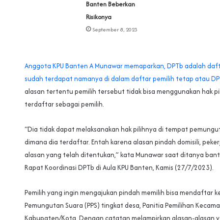
Banten Beberkan
Risikonya
September 8, 2023
Anggota KPU Banten A Munawar memaparkan, DPTb adalah dafta
sudah terdapat namanya di dalam daftar pemilih tetap atau DP
alasan tertentu pemilih tersebut tidak bisa menggunakan hak pi
terdaftar sebagai pemilih.
“Dia tidak dapat melaksanakan hak pilihnya di tempat pemungu
dimana dia terdaftar. Entah karena alasan pindah domisili, peker
alasan yang telah ditentukan,” kata Munawar saat ditanya bante
Rapat Koordinasi DPTb di Aula KPU Banten, Kamis (27/7/2023).
Pemilih yang ingin mengajukan pindah memilih bisa mendaftar ke
Pemungutan Suara (PPS) tingkat desa, Panitia Pemilihan Kecama
Kabupaten/Kota. Dengan catatan melampirkan alasan-alasan 