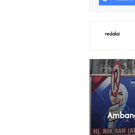
redaksi
Ambang 
U Parpol