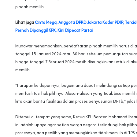
pindah memilih.
Lihat juga
Cinta Mega, Anggota DPRD Jakarta Kader PDIP, Tercid
Pernah Dipanggil KPK, Kini Dipecat Partai
Munawar menambahkan, pendaftaran pindah memilih harus dil
tanggal 15 Januari 2024 atau 30 hari sebelum pemungutan suar
hingga tanggal 7 Februari 2024 masih dimungkinkan untuk dilak
memilih.
“Harapan ke depannya , bagaimana dapat melindungi setiap pem
memfasilitasi hak pilihnya. Alasan-alasan yang tidak bisa memili
kita akan bantu fasilitasi dalam proses penyusunan DPTb,” jela
Ditemui di tempat yang sama, Ketua KPU Banten Mohamad Ihs
ini adalah upaya agar setiap warga negara terlindungi hak pilih
prosesnya, ada penilih yang memungkinkan tidak memilih di TPS 