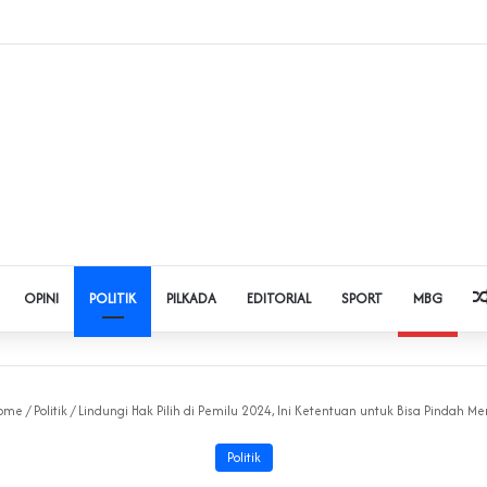
 Judol dan Pinjol, Polda Banten Gandeng SPSI Perkuat Literasi Digital
OPINI
POLITIK
PILKADA
EDITORIAL
SPORT
MBG
ome
/
Politik
/
Lindungi Hak Pilih di Pemilu 2024, Ini Ketentuan untuk Bisa Pindah Me
Politik