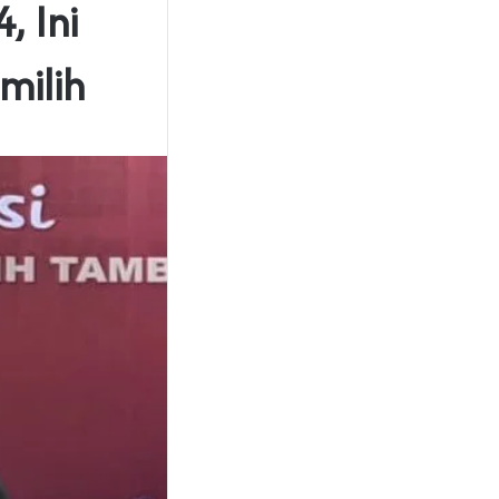
, Ini
milih