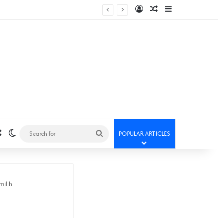
Log In
Random Article
Sidebar
Random Article
Switch skin
Search
POPULAR ARTICLES
for
milih