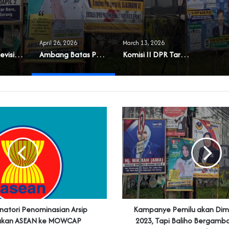
April 26, 2026
March 13, 2026
Muncul Usul Revisi UU Parpol
Ambang Batas Parlemen Diusulkan Naik dan Berlaku Sampai Daerah
Komisi II DPR Targetkan RUU Pilkada Rampung 2026
natori Penominasian Arsip
Kampanye Pemilu akan Dim
kan ASEAN ke MOWCAP
2023, Tapi Baliho Bergamb