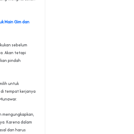
uk Main Gim dan
akukan sebelum
a. Akan tetapi
ukan pindah
ilih untuk
h di tempat kerjanya
s Munawar.
an mengungkapkan,
nya. Karena dalam
asal dan harus