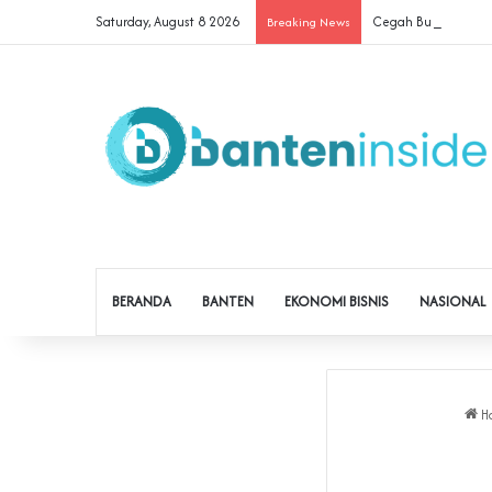
Saturday, August 8 2026
Cegah Buruh Terjerat
Breaking News
BERANDA
BANTEN
EKONOMI BISNIS
NASIONAL
H