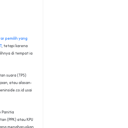
r pemilih yang
T
, tetapi karena
lihnya di tempat ia
tan suara (TPS)
jaan, atau alasan-
ninside.co.id usai
 Panitia
tan (PPK) atau KPU
yang mengharuskan