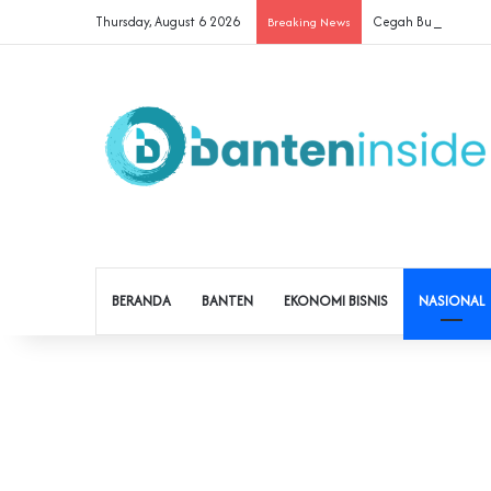
Thursday, August 6 2026
Cegah Buruh Terjera
Breaking News
BERANDA
BANTEN
EKONOMI BISNIS
NASIONAL