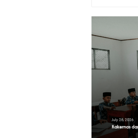
RMIT BGN Dorong
 1.054 SPPG
July 26, 2026