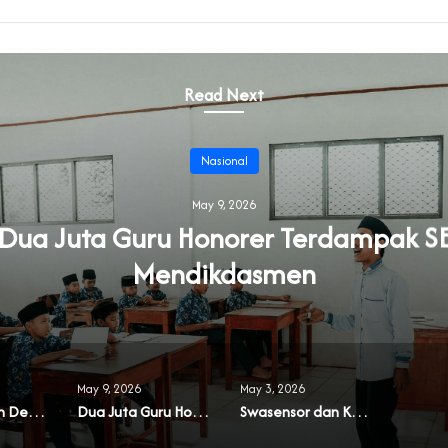
Read Next
Nasional
May 9, 2026
Dua Juta Guru Honorer Terdampak S
Mendikdasmen
May 9, 2026
May 3, 2026
Rakernas dan Deklarasi PERMIT BGN Dorong Percepatan Operasional 1.054 SPPG
Dua Juta Guru Honorer Terdampak SE Mendikdasmen
Swasensor dan Kekerasan Fisik Jadi Ancaman Nyata bagi Jurnalis di Indonesia