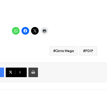
Cinta Mega
PDIP
Print
X