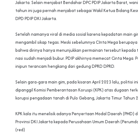
Jakarta. Selain menjabat Bendahar DPC PDIP Jakarta Barat, wani
tahun ini juga pernah menjabat sebagai Wakil Ketua Bidang Ke
DPD PDIP DKI Jakarta.
Setelah namanya viral di media sosial karena kepadatan main gim
mengambil sikap tegas. Meski sebelumnya CInta Mega berupaya 
bahwa dirinya hanya menunjukkan permainan tersebut kepada
nasi sudah menjadi bubur. PDIP akhirnya memecat Cinta Mega. Po
inipun terancam hengkang dari gedung DPRD DPRD.
Selain gara-gara main gim, pada kisaran April 2023 lalu, politisi i
dipanggil Komisi Pemberantasan Koruspi (KPK) atas dugaan terk
korupsi pengadaan tanah di Pulo Gebang, Jakarta Timur Tahun 
KPK kala itu menelisik adanya Penyertaan Modal Daerah (PMD) d
Provinsi DKI Jakarta kepada Perusahaan Umum Daerah (Perumda
(red)