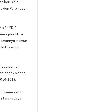
ta berusia 60
sra dan Perempuan
 sl*t, PDIP
mengklarifikasi
 temannya, namun
litikus wanita
ni juga pernah
ait tindak pidana
2018-2019.
ari Pemerintah
) Sarana Jaya.