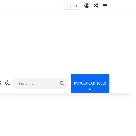
Log In
Random Article
Sidebar
Random Article
Switch skin
Search
POPULAR ARTICLES
for