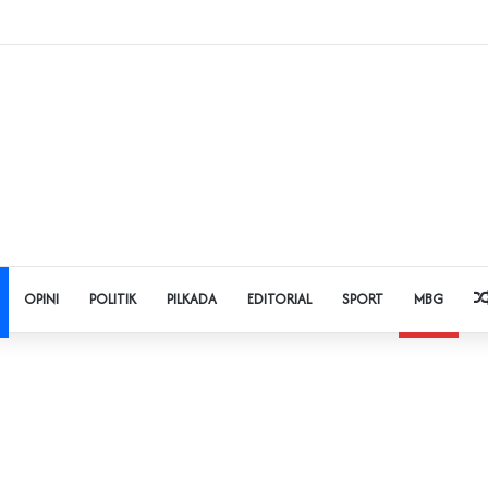
t Judol dan Pinjol, Polda Banten Gandeng SPSI Perkuat Literasi Digital
OPINI
POLITIK
PILKADA
EDITORIAL
SPORT
MBG