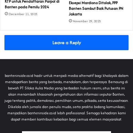
KTP untuk Pendaftaran Parpol di
Eksepsi Mardiono Ditolak, PPP
Banten pada Pemilu 2024
Banten Sambut Baik Putusan PN
Jakarta
December 11, 2025
November 29, 2025
Leave a Reply
banteninside.co.id hadir untuk menjadi media alternatif bagi khalayak dalam
mendapatkan berita yang berbeda, mendalam, dan terpercaya. Bernaung di
bawah PT Siloka Aulia Media yang berbadan hukum resmi, situs berita ini
akan menambah khasanah pengetahuan dan informasi seputar Banten,
juga tentang politik, demokrasi, pemilihan umum, pilkada, serta kesusastraan.
Dikelola oleh jurnalis dan penulis muda, serta praktisi bidang komunikasi,
menjadikan banteninside.co.id lebih professional. Semoga kehadiran kami
dapat memberi kontribusi kebaikan bagi semua elemen masyarakat.