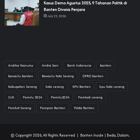
‎Kasus Demo Agustus 2025, 9 Tahanan Politik di
Banten Divonis Penjara
July 22, 2026
Andika Hazrumy
Andra Soni
Bank Indonesia
banten
bawaslu banten
Bawaslu Kota Serang
DPRD banten
Kabupaten Serang
kota serang
KPU Banten
kpu Kota serang
OJK
Pemilu 2024
Pemilu2024
Pemkab serang
Pemkot Serang
Pemprov Banten
Polda Banten
© Copyright 2026, All Rights Reserved |
Banten Inside
| Beda, Dalam,