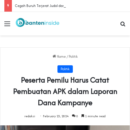
Cegah Buruh Terjerat Judol dan Pinjol, Polda Banten Gandeng SPSI Perkuat Literasi Digital
Menu
Se
Home
/
Politik
Politik
Peserta Pemilu Harus Catat
Pembuatan APK dalam Laporan
Dana Kampanye
redaksi
February 23, 2024
0
1 minute read