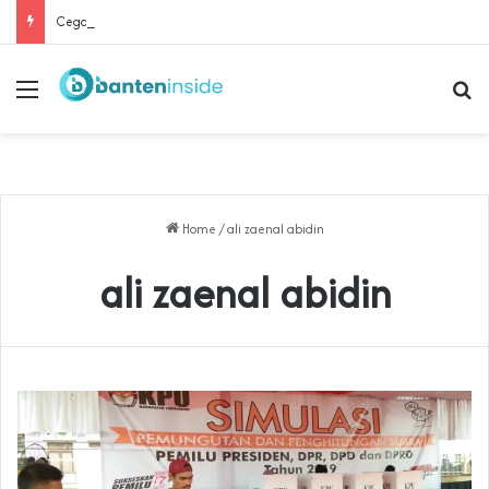
Cegah Buruh Terjerat Judol dan Pinjol, Polda Banten Gandeng SPSI Perkuat Literasi Digital
Menu
Se
Home
/
ali zaenal abidin
ali zaenal abidin