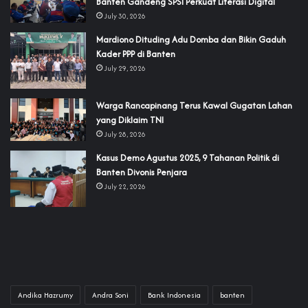
Banten Gandeng SPSI Perkuat Literasi Digital
July 30, 2026
‎Mardiono Dituding Adu Domba dan Bikin Gaduh
Kader PPP di Banten
July 29, 2026
‎Warga Rancapinang Terus Kawal Gugatan Lahan
yang Diklaim TNI‎‎
July 28, 2026
‎Kasus Demo Agustus 2025, 9 Tahanan Politik di
Banten Divonis Penjara
July 22, 2026
Andika Hazrumy
Andra Soni
Bank Indonesia
banten