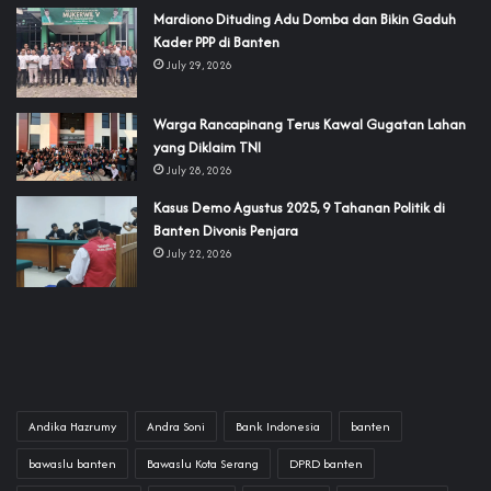
‎Mardiono Dituding Adu Domba dan Bikin Gaduh
Kader PPP di Banten
July 29, 2026
‎Warga Rancapinang Terus Kawal Gugatan Lahan
yang Diklaim TNI‎‎
July 28, 2026
‎Kasus Demo Agustus 2025, 9 Tahanan Politik di
Banten Divonis Penjara
July 22, 2026
Andika Hazrumy
Andra Soni
Bank Indonesia
banten
bawaslu banten
Bawaslu Kota Serang
DPRD banten