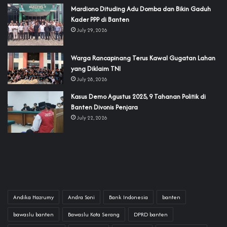
‎Mardiono Dituding Adu Domba dan Bikin Gaduh
Kader PPP di Banten
July 29, 2026
‎Warga Rancapinang Terus Kawal Gugatan Lahan
yang Diklaim TNI‎‎
July 28, 2026
‎Kasus Demo Agustus 2025, 9 Tahanan Politik di
Banten Divonis Penjara
July 22, 2026
Andika Hazrumy
Andra Soni
Bank Indonesia
banten
bawaslu banten
Bawaslu Kota Serang
DPRD banten