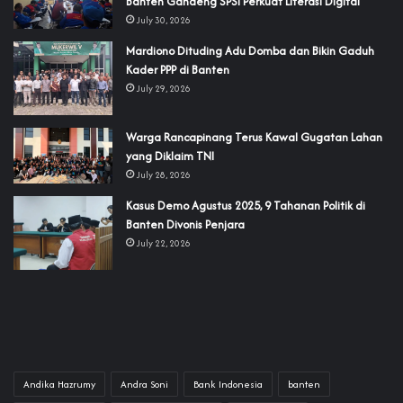
Banten Gandeng SPSI Perkuat Literasi Digital
July 30, 2026
‎Mardiono Dituding Adu Domba dan Bikin Gaduh
Kader PPP di Banten
July 29, 2026
‎Warga Rancapinang Terus Kawal Gugatan Lahan
yang Diklaim TNI‎‎
July 28, 2026
‎Kasus Demo Agustus 2025, 9 Tahanan Politik di
Banten Divonis Penjara
July 22, 2026
Andika Hazrumy
Andra Soni
Bank Indonesia
banten