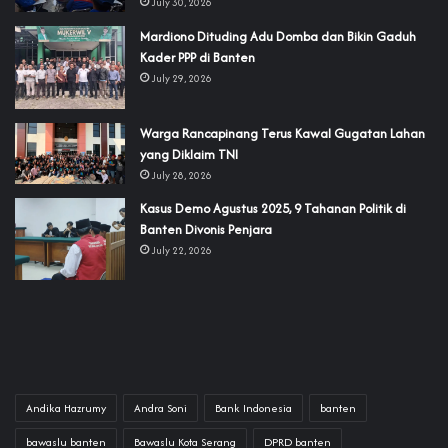
July 30, 2026
‎Mardiono Dituding Adu Domba dan Bikin Gaduh
Kader PPP di Banten
July 29, 2026
‎Warga Rancapinang Terus Kawal Gugatan Lahan
yang Diklaim TNI‎‎
July 28, 2026
‎Kasus Demo Agustus 2025, 9 Tahanan Politik di
Banten Divonis Penjara
July 22, 2026
Andika Hazrumy
Andra Soni
Bank Indonesia
banten
bawaslu banten
Bawaslu Kota Serang
DPRD banten