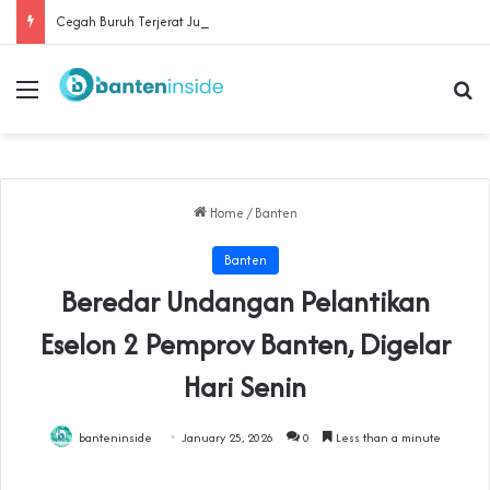
Cegah Buruh Terjerat Judol dan Pinjol, Polda Banten Gandeng SPSI Perkuat Literasi Digital
Menu
Se
Home
/
Banten
Banten
Beredar Undangan Pelantikan
Eselon 2 Pemprov Banten, Digelar
Hari Senin
banteninside
January 25, 2026
0
Less than a minute