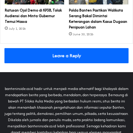
‎Ratusan Ojol Demo di KP3B, Tolak
Polda Banten Pastikan Walikota
Audiensi dan Minta Gubernur
Serang Bakal Dimintai
Temui Massa
Keterangan dalam Kasus Dugaan
Penipuan Lahan
July 1, 2026
June 30, 2026
Leave a Reply
banteninside.co.id hadir untuk menjadi media alternatif bagi khalayak dalam
mendapatkan berita yang berbeda, mendalam, dan terpercaya. Bernaung di
bawah PT Siloka Aulia Media yang berbadan hukum resmi, situs berita ini
akan menambah khasanah pengetahuan dan informasi seputar Banten,
juga tentang politik, demokrasi, pemilihan umum, pilkada, serta kesusastraan.
Dikelola oleh jurnalis dan penulis muda, serta praktisi bidang komunikasi,
menjadikan banteninside.co.id lebih professional. Semoga kehadiran kami
dapat memberi kontribusi kebaikan bagi semua elemen masyarakat.