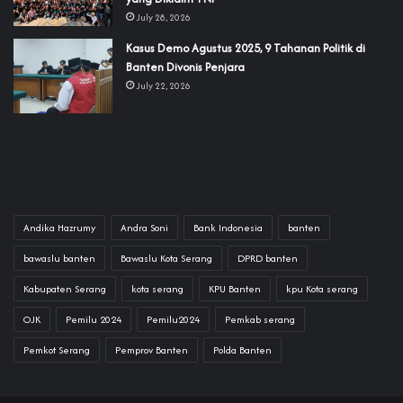
July 28, 2026
‎Kasus Demo Agustus 2025, 9 Tahanan Politik di
Banten Divonis Penjara
July 22, 2026
Andika Hazrumy
Andra Soni
Bank Indonesia
banten
bawaslu banten
Bawaslu Kota Serang
DPRD banten
Kabupaten Serang
kota serang
KPU Banten
kpu Kota serang
OJK
Pemilu 2024
Pemilu2024
Pemkab serang
Pemkot Serang
Pemprov Banten
Polda Banten