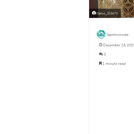
Oplus_131072
banteninside
December 18, 202
0
1 minute read