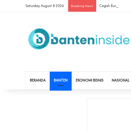
Saturday, August 8 2026
Cegah Buruh Terjerat
Breaking News
BERANDA
BANTEN
EKONOMI BISNIS
NASIONAL