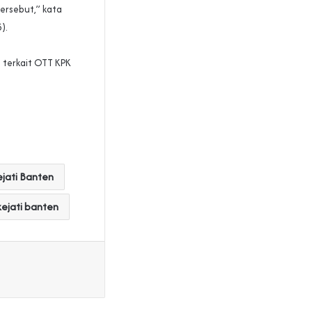
tersebut,” kata
).
 terkait OTT KPK
jati Banten
kejati banten