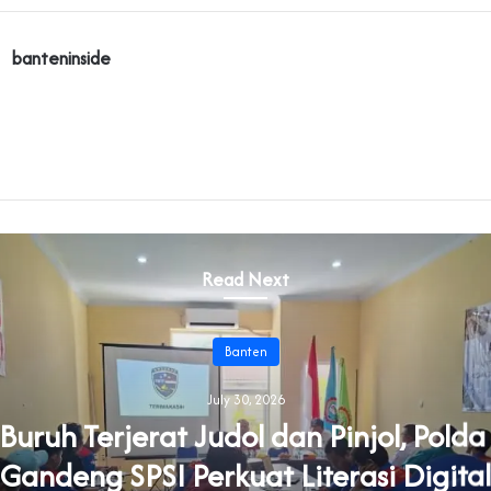
banteninside
Read Next
Banten
July 30, 2026
uruh Terjerat Judol dan Pinjol, Pold
Gandeng SPSI Perkuat Literasi Digital