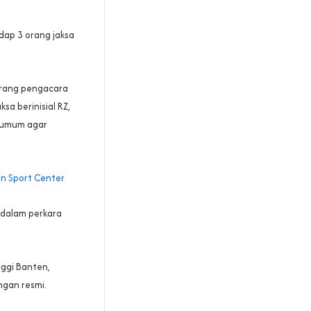
dap 3 orang jaksa
orang pengacara
sa berinisial RZ,
 umum agar
an Sport Center
 dalam perkara
nggi Banten,
gan resmi.