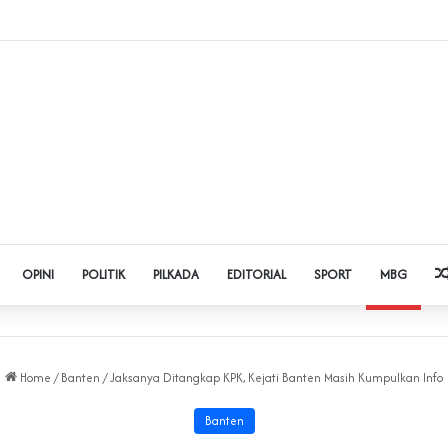
 Judol dan Pinjol, Polda Banten Gandeng SPSI Perkuat Literasi Digital
OPINI
POLITIK
PILKADA
EDITORIAL
SPORT
MBG
Home
/
Banten
/
Jaksanya Ditangkap KPK, Kejati Banten Masih Kumpulkan Info
Banten