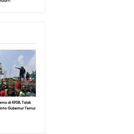
endam
emo di KP3B, Tolak
inta Gubernur Temui