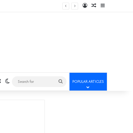
Log In
Random Article
Sidebar
Random Article
Switch skin
Search
POPULAR ARTICLES
for