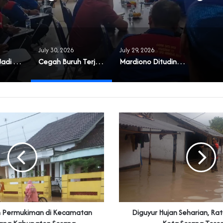
July 30, 2026
July 29, 2026
‎Masyarakat Jadi Korban Buruknya Tata Kelola Koperasi Syariah di Banten
Cegah Buruh Terjerat Judol dan Pinjol, Polda Banten Gandeng SPSI Perkuat Literasi Digital
‎Mardiono Dituding Adu Domba dan Bikin Gaduh Kader PPP di Banten
m Permukiman di Kecamatan
Diguyur Hujan Seharian, Ra