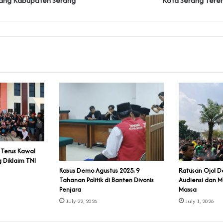
ang Kabupaten Serang
Kota Serang Ter
 Terus Kawal
iklaim TNI‎‎
‎Kasus Demo Agustus 2025, 9
‎Ratusan Ojol D
Tahanan Politik di Banten Divonis
Audiensi dan M
Penjara
Massa
July 22, 2026
July 1, 2026