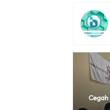
knya Tata Kelola
Cegah B
 Banten