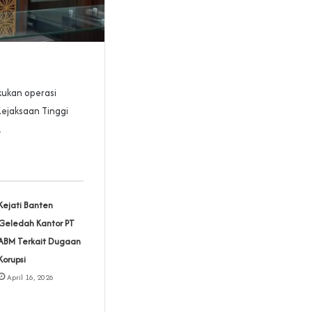
kukan operasi
ejaksaan Tinggi
.
Kejati Banten
Geledah Kantor PT
ABM Terkait Dugaan
Korupsi
April 16, 2026