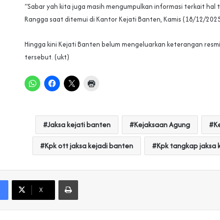
“Sabar yah kita juga masih mengumpulkan informasi terkait hal 
Rangga saat ditemui di Kantor Kejati Banten, Kamis (18/12/2025
Hingga kini Kejati Banten belum mengeluarkan keterangan resmi
tersebut. (ukt)
Jaksa kejati banten
Kejaksaan Agung
Ke
Kpk ott jaksa kejadi banten
Kpk tangkap jaksa 
Print
X