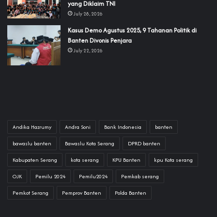
yang Diklaim TNI‎‎
July 28, 2026
‎Kasus Demo Agustus 2025, 9 Tahanan Politik di
Banten Divonis Penjara
July 22, 2026
Andika Hazrumy
Andra Soni
Bank Indonesia
banten
bawaslu banten
Bawaslu Kota Serang
DPRD banten
Kabupaten Serang
kota serang
KPU Banten
kpu Kota serang
OJK
Pemilu 2024
Pemilu2024
Pemkab serang
Pemkot Serang
Pemprov Banten
Polda Banten