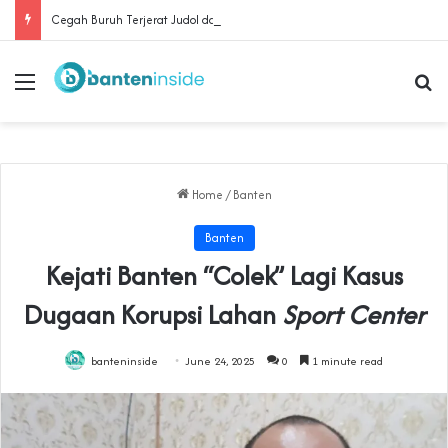
Cegah Buruh Terjerat Judol dan Pinjol, Polda Banten Gandeng SPSI Perkuat Literasi Digital
Menu
Se
Home
/
Banten
Banten
Kejati Banten “Colek” Lagi Kasus
Dugaan Korupsi Lahan
Sport Center
banteninside
June 24, 2025
0
1 minute read