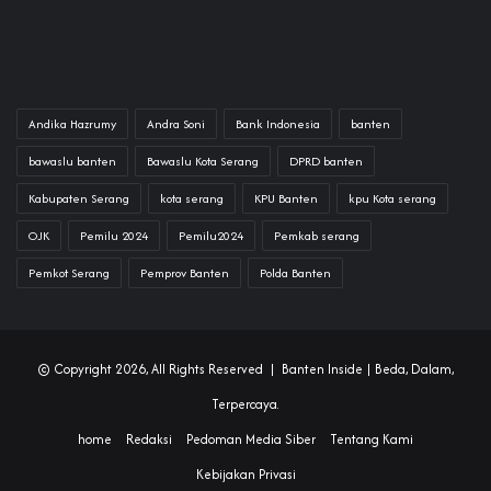
Andika Hazrumy
Andra Soni
Bank Indonesia
banten
bawaslu banten
Bawaslu Kota Serang
DPRD banten
Kabupaten Serang
kota serang
KPU Banten
kpu Kota serang
OJK
Pemilu 2024
Pemilu2024
Pemkab serang
Pemkot Serang
Pemprov Banten
Polda Banten
© Copyright 2026, All Rights Reserved |
Banten Inside
| Beda, Dalam,
Terpercaya.
home
Redaksi
Pedoman Media Siber
Tentang Kami
Kebijakan Privasi