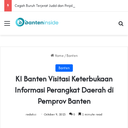
Cegah Buruh Terjerat Judol dan Pinjol, Polda Banten Gandeng SPSI Perkuat Literasi Digital
Menu
Se
Home
/
Banten
Banten
KI Banten Visitasi Keterbukaan
Informasi Perangkat Daerah di
Pemprov Banten
redaksi
October 9, 2023
0
1 minute read