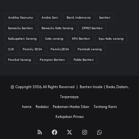
Andika Hazrumy
Andra Soni
Bank Indonesia
banten
bawaslu banten
Bawaslu Kota Serang
DPRD banten
Kabupaten Serang
kota serang
KPU Banten
kpu Kota serang
OJK
Pemilu 2024
Pemilu2024
Pemkab serang
Pemkot Serang
Pemprov Banten
Polda Banten
© Copyright 2026, All Rights Reserved |
Banten Inside
| Beda, Dalam,
Terpercaya.
home
Redaksi
Pedoman Media Siber
Tentang Kami
Kebijakan Privasi
RSS
Facebook
X
Instagram
WhatsApp