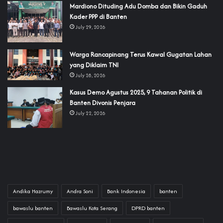
‎Mardiono Dituding Adu Domba dan Bikin Gaduh
Kader PPP di Banten
July 29, 2026
‎Warga Rancapinang Terus Kawal Gugatan Lahan
yang Diklaim TNI‎‎
July 28, 2026
‎Kasus Demo Agustus 2025, 9 Tahanan Politik di
Banten Divonis Penjara
July 22, 2026
Andika Hazrumy
Andra Soni
Bank Indonesia
banten
bawaslu banten
Bawaslu Kota Serang
DPRD banten