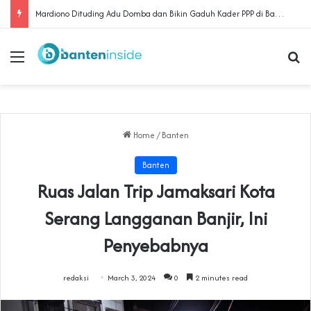
‎Warga Rancapinang Terus Kawal Gugatan Lahan yang Diklaim TNI‎‎
Menu
Se
Home
/
Banten
Banten
Ruas Jalan Trip Jamaksari Kota
Serang Langganan Banjir, Ini
Penyebabnya
redaksi
March 3, 2024
0
2 minutes read